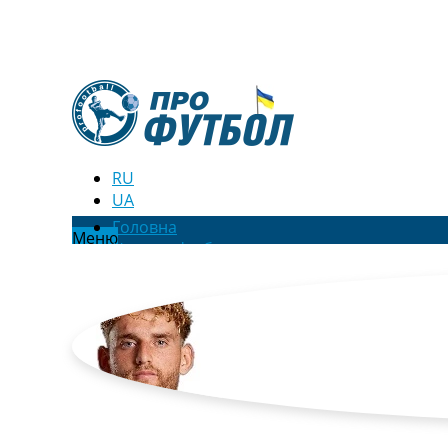
RU
UA
Головна
Меню
Новини футболу
Відео
Новини футболу України
Футбольні трансфери
Останні коментарі
Конкурс прогнозів
Логін
Рейтінги
Правила
Колективний прогноз