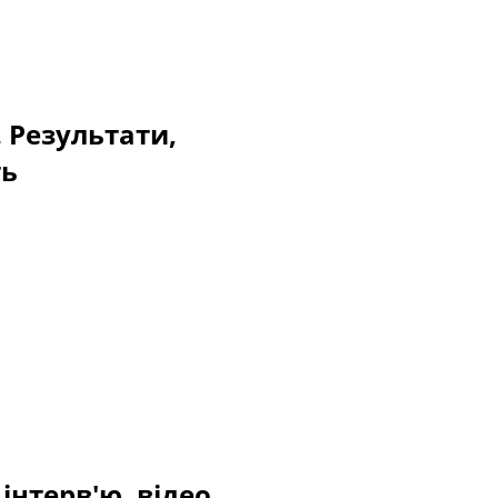
. Результати,
ть
інтерв'ю, відео