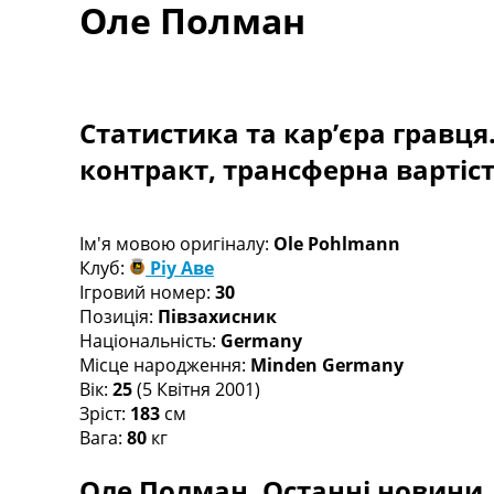
Оле Полман
Турніри
Чемпіонат Світу
Україна. Прем’єр-Ліга
Україна. Перша Ліга
Ліга Чемпіонів
Статистика та кар’єра гравця
Англія. Прем’єр-Ліга
контракт, трансферна вартіс
Іспанія. Ла Ліга
Ще Турніри >>>
Таблиці
Чемпіонат Світу. Турнирні таблиці
Ім'я мовою оригіналу:
Ole Pohlmann
Таблиця УПЛ
Клуб:
Ріу Аве
Перша Ліга
Ігровий номер:
30
Таблиця АПЛ
Позиція:
Півзахисник
Таблиця Ла Ліги
Національність:
Germany
Таблиця Ліги Чемпіонів
Місце народження:
Minden Germany
Всі таблиці >>>
Вік:
25
(5 Квітня 2001)
Рейтинги
Зріст:
183
см
Рейтинг країн УЄФА
Вага:
80
кг
Рейтинг клубів УЄФА
Оле Полман. Останні новини, 
Рейтинг ФІФА