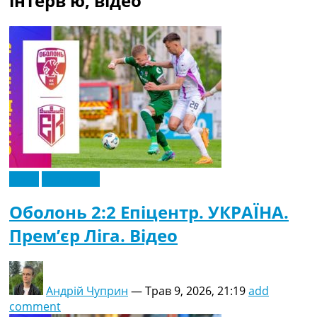
інтерв'ю, відео
Рейтинг ФІФА
Телепрограма
RU
UA
Categories
Головна
Новини футболу
Відео
Новини футболу України
Відео
Ексклюзив
Футбольні трансфери
Останні коментарі
Оболонь 2:2 Епіцентр. УКРАЇНА.
Конкурс прогнозів
Прем’єр Ліга. Відео
Логін
Рейтінги
Правила
Колективний прогноз
Андрій Чуприн
—
Трав 9, 2026, 21:19
add
Турніри
comment
Чемпіонат Світу