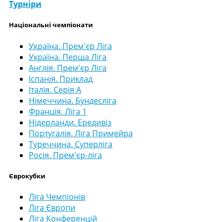
Турніри
Національні чемпіонати
Україна. Прем'єр Ліга
Україна. Перша Ліга
Англія. Прем'єр Ліга
Іспанія. Приклад
Італія. Серія А
Німеччина. Бундесліга
Франція. Ліга 1
Нідерланди. Ередивіз
Португалія. Ліга Примейра
Туреччина. Суперліга
Росія. Прем'єр-ліга
Єврокубки
Ліга Чемпіонів
Ліга Європи
Ліга Конференцій