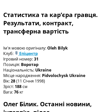
Колективний прогноз
Турніри
Статистика та кар’єра гравця.
Чемпіонат Світу
Україна. Прем’єр-Ліга
Результати, контракт,
Україна. Перша Ліга
трансферна вартість
Ліга Чемпіонів
Англія. Прем’єр-Ліга
Іспанія. Ла Ліга
Ім'я мовою оригіналу:
Oleh Bilyk
Ще Турніри >>>
Клуб:
Епіцентр
Таблиці
Ігровий номер:
31
Чемпіонат Світу. Турнирні таблиці
Позиція:
Воротар
Таблиця УПЛ
Національність:
Ukraine
Перша Ліга
Місце народження:
Pidvolochysk Ukraine
Таблиця АПЛ
Вік:
28
(11 Січня 1998)
Таблиця Ла Ліги
Зріст:
188
см
Таблиця Ліги Чемпіонів
Вага:
76
кг
Всі таблиці >>>
Рейтинги
Олег Білик. Останні новини,
Рейтинг країн УЄФА
Рейтинг клубів УЄФА