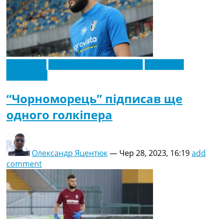
Ексклюзив
Новини футболу України
Футбольні
трансфери
“Чорноморець” підписав ще
одного голкіпера
Олександр Яцентюк
—
Чер 28, 2023, 16:19
add
comment