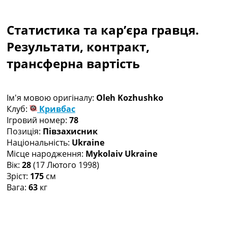
Колективний прогноз
Турніри
Статистика та кар’єра гравця.
Чемпіонат Світу
Україна. Прем’єр-Ліга
Результати, контракт,
Україна. Перша Ліга
трансферна вартість
Ліга Чемпіонів
Англія. Прем’єр-Ліга
Іспанія. Ла Ліга
Ім'я мовою оригіналу:
Oleh Kozhushko
Ще Турніри >>>
Клуб:
Кривбас
Таблиці
Ігровий номер:
78
Чемпіонат Світу. Турнирні таблиці
Позиція:
Півзахисник
Таблиця УПЛ
Національність:
Ukraine
Перша Ліга
Місце народження:
Mykolaiv Ukraine
Таблиця АПЛ
Вік:
28
(17 Лютого 1998)
Таблиця Ла Ліги
Зріст:
175
см
Таблиця Ліги Чемпіонів
Вага:
63
кг
Всі таблиці >>>
Рейтинги
Рейтинг країн УЄФА
Рейтинг клубів УЄФА