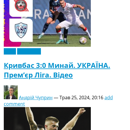
Відео
Ексклюзив
Кривбас 3:0 Минай. УКРАЇНА.
Прем’єр Ліга. Відео
Андрій Чуприн
—
Трав 25, 2024, 20:16
add
comment