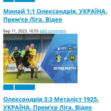
Минай 1:1 Олександрія. УКРАЇНА.
Прем’єр Ліга. Відео
Бер 11, 2023, 16:55
add comment
Відео
Ексклюзив
Олександрія 3:3 Металіст 1925.
УКРАЇНА. Прем’єр Ліга. Відео