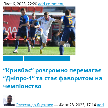
Лист 6, 2023, 22:20
add comment
Ексклюзив
Новини футболу України
“Кривбас” розгромно перемагає
“Дніпро-1” та стає фаворитом на
чемпіонство
Олександр Яцентюк
—
Жовт 28, 2023, 17:14
add