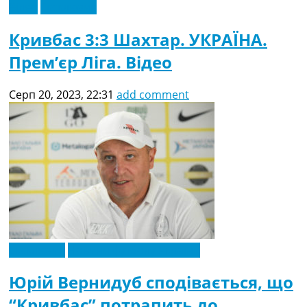
Відео
Ексклюзив
Кривбас 3:3 Шахтар. УКРАЇНА.
Прем’єр Ліга. Відео
Серп 20, 2023, 22:31
add comment
Ексклюзив
Новини футболу України
Юрій Вернидуб сподівається, що
“Кривбас” потрапить до