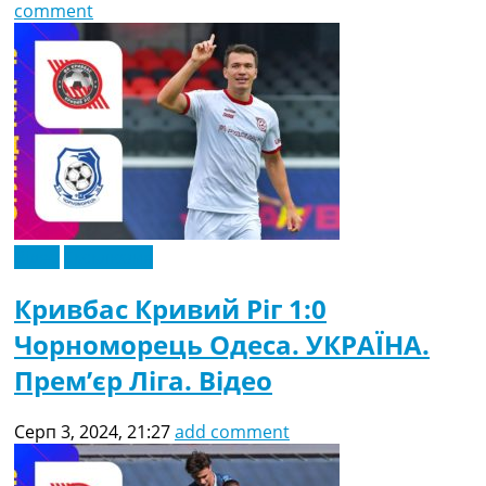
comment
Відео
Ексклюзив
Кривбас Кривий Ріг 1:0
Чорноморець Одеса. УКРАЇНА.
Прем’єр Ліга. Відео
Серп 3, 2024, 21:27
add comment