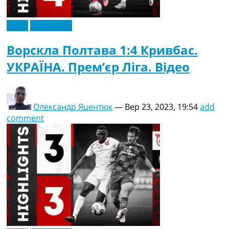
Відео
Ексклюзив
Ворскла Полтава 1:4 Кривбас.
УКРАЇНА. Прем’єр Ліга. Відео
Олександр Яцентюк
—
Вер 23, 2023, 19:54
add
comment