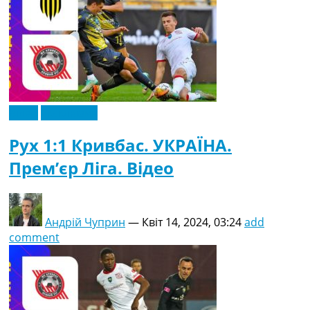
Відео
Ексклюзив
Рух 1:1 Кривбас. УКРАЇНА.
Прем’єр Ліга. Відео
Андрій Чуприн
—
Квіт 14, 2024, 03:24
add
comment