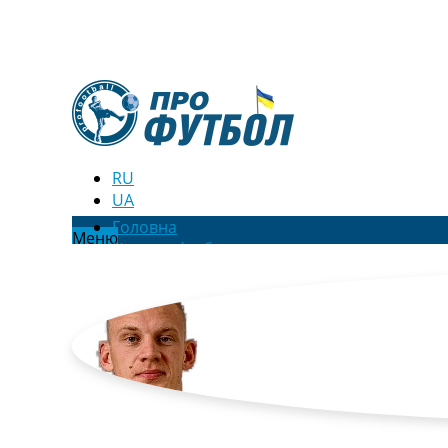
RU
UA
Головна
Меню
Новини футболу
Відео
Новини футболу України
Футбольні трансфери
Останні коментарі
Конкурс прогнозів
Логін
Рейтінги
Правила
Колективний прогноз