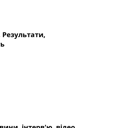
. Результати,
ть
вини, інтерв'ю, відео