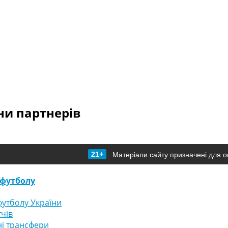
и партнерів
21+
Матеріали сайту призначені для о
футболу
утболу України
тчів
і трансфери