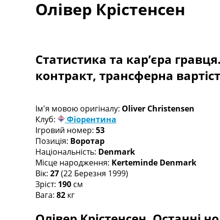
Олівер Крістенсен
Турніри
Чемпіонат Світу
Україна. Прем’єр-Ліга
Україна. Перша Ліга
Ліга Чемпіонів
Статистика та кар’єра гравця
Англія. Прем’єр-Ліга
контракт, трансферна вартіс
Іспанія. Ла Ліга
Ще Турніри >>>
Таблиці
Чемпіонат Світу. Турнирні таблиці
Ім'я мовою оригіналу:
Oliver Christensen
Таблиця УПЛ
Клуб:
Фіорентина
Перша Ліга
Ігровий номер:
53
Таблиця АПЛ
Позиція:
Воротар
Таблиця Ла Ліги
Національність:
Denmark
Таблиця Ліги Чемпіонів
Місце народження:
Kerteminde Denmark
Всі таблиці >>>
Вік:
27
(22 Березня 1999)
Рейтинги
Зріст:
190
см
Рейтинг країн УЄФА
Вага:
82
кг
Рейтинг клубів УЄФА
Олівер Крістенсен. Останні но
Рейтинг ФІФА