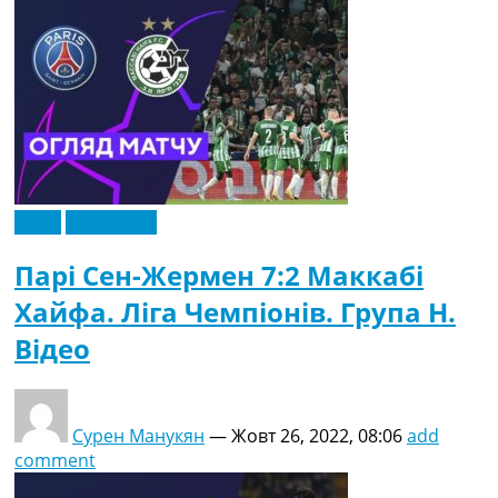
Відео
Ексклюзив
Парі Сен-Жермен 7:2 Маккабі
Хайфа. Ліга Чемпіонів. Група H.
Відео
Сурен Манукян
—
Жовт 26, 2022, 08:06
add
comment