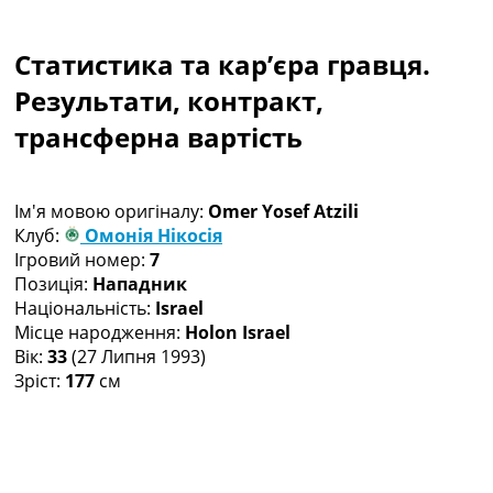
Колективний прогноз
Турніри
Статистика та кар’єра гравця.
Чемпіонат Світу
Україна. Прем’єр-Ліга
Результати, контракт,
Україна. Перша Ліга
трансферна вартість
Ліга Чемпіонів
Англія. Прем’єр-Ліга
Іспанія. Ла Ліга
Ім'я мовою оригіналу:
Omer Yosef Atzili
Ще Турніри >>>
Клуб:
Омонія Нікосія
Таблиці
Ігровий номер:
7
Чемпіонат Світу. Турнирні таблиці
Позиція:
Нападник
Таблиця УПЛ
Національність:
Israel
Перша Ліга
Місце народження:
Holon Israel
Таблиця АПЛ
Вік:
33
(27 Липня 1993)
Таблиця Ла Ліги
Зріст:
177
см
Таблиця Ліги Чемпіонів
Всі таблиці >>>
Рейтинги
Рейтинг країн УЄФА
Рейтинг клубів УЄФА