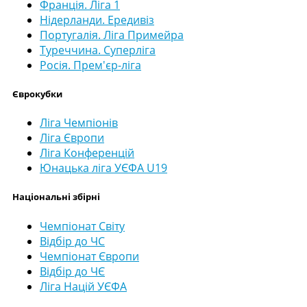
Франція. Ліга 1
Нідерланди. Ередивіз
Португалія. Ліга Примейра
Туреччина. Суперліга
Росія. Прем'єр-ліга
Єврокубки
Ліга Чемпіонів
Ліга Європи
Ліга Конференцій
Юнацька ліга УЄФА U19
Національні збірні
Чемпіонат Світу
Відбір до ЧС
Чемпіонат Європи
Відбір до ЧЄ
Ліга Націй УЄФА