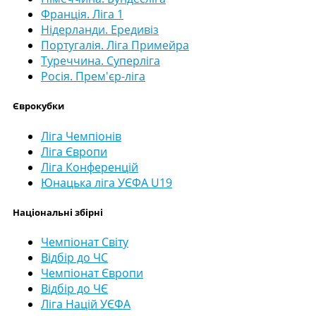
Франція. Ліга 1
Нідерланди. Ередивіз
Португалія. Ліга Примейра
Туреччина. Суперліга
Росія. Прем'єр-ліга
Єврокубки
Ліга Чемпіонів
Ліга Європи
Ліга Конференцій
Юнацька ліга УЄФА U19
Національні збірні
Чемпіонат Світу
Відбір до ЧС
Чемпіонат Європи
Відбір до ЧЄ
Ліга Націй УЄФА