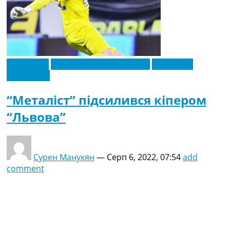
Ексклюзив
Новини футболу України
Футбольні
трансфери
“Металіст” підсилився кіпером
“Львова”
Сурен Манукян
—
Серп 6, 2022, 07:54
add
comment