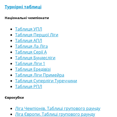
Турнірні таблиці
Національні чемпіонати
Таблиця УПЛ
Таблиця Першої Ліги
Таблиця АПЛ
Таблиця Ла Ліга
Таблиця Серії А
Таблиця Бундесліги
Таблиця Ліги 1
Таблиця Ередівізі
Таблиця Ліги Примейра
Таблиця Суперліги Туреччини
Таблиця РПЛ
Єврокубки
Ліга Чемпіонів. Таблиці групового раунду
Ліга Європи. Таблиці групового раунду