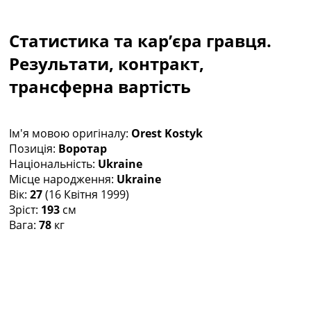
Колективний прогноз
Турніри
Статистика та кар’єра гравця.
Чемпіонат Світу
Україна. Прем’єр-Ліга
Результати, контракт,
Україна. Перша Ліга
трансферна вартість
Ліга Чемпіонів
Англія. Прем’єр-Ліга
Іспанія. Ла Ліга
Ім'я мовою оригіналу:
Orest Kostyk
Ще Турніри >>>
Позиція:
Воротар
Таблиці
Національність:
Ukraine
Чемпіонат Світу. Турнирні таблиці
Місце народження:
Ukraine
Таблиця УПЛ
Вік:
27
(16 Квітня 1999)
Перша Ліга
Зріст:
193
см
Таблиця АПЛ
Вага:
78
кг
Таблиця Ла Ліги
Таблиця Ліги Чемпіонів
Всі таблиці >>>
Рейтинги
Рейтинг країн УЄФА
Рейтинг клубів УЄФА