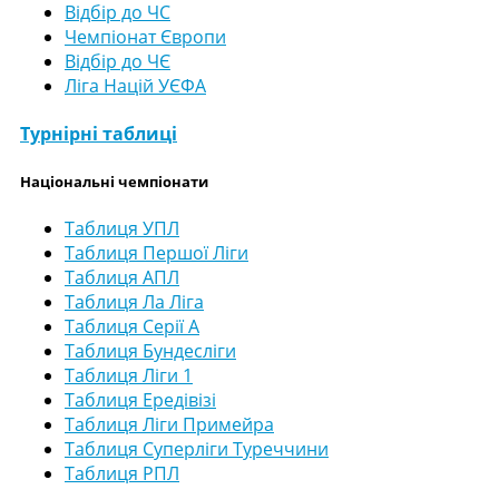
Відбір до ЧС
Чемпіонат Європи
Відбір до ЧЄ
Ліга Націй УЄФА
Турнірні таблиці
Національні чемпіонати
Таблиця УПЛ
Таблиця Першої Ліги
Таблиця АПЛ
Таблиця Ла Ліга
Таблиця Серії А
Таблиця Бундесліги
Таблиця Ліги 1
Таблиця Ередівізі
Таблиця Ліги Примейра
Таблиця Суперліги Туреччини
Таблиця РПЛ