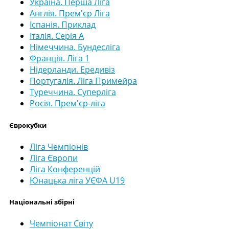
Україна. Перша Ліга
Англія. Прем'єр Ліга
Іспанія. Приклад
Італія. Серія А
Німеччина. Бундесліга
Франція. Ліга 1
Нідерланди. Ередивіз
Португалія. Ліга Примейра
Туреччина. Суперліга
Росія. Прем'єр-ліга
Єврокубки
Ліга Чемпіонів
Ліга Європи
Ліга Конференцій
Юнацька ліга УЄФА U19
Національні збірні
Чемпіонат Світу