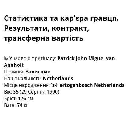
Колективний прогноз
Турніри
Статистика та кар’єра гравця.
Чемпіонат Світу
Україна. Прем’єр-Ліга
Результати, контракт,
Україна. Перша Ліга
трансферна вартість
Ліга Чемпіонів
Англія. Прем’єр-Ліга
Іспанія. Ла Ліга
Ім'я мовою оригіналу:
Patrick John Miguel van
Ще Турніри >>>
Aanholt
Таблиці
Позиція:
Захисник
Чемпіонат Світу. Турнирні таблиці
Національність:
Netherlands
Таблиця УПЛ
Місце народження:
's-Hertogenbosch Netherlands
Перша Ліга
Вік:
35
(29 Серпня 1990)
Таблиця АПЛ
Зріст:
176
см
Таблиця Ла Ліги
Вага:
74
кг
Таблиця Ліги Чемпіонів
Всі таблиці >>>
Рейтинги
Рейтинг країн УЄФА
Рейтинг клубів УЄФА