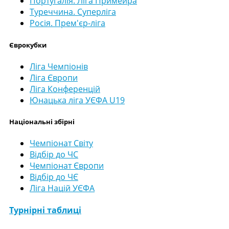
Португалія. Ліга Примейра
Туреччина. Суперліга
Росія. Прем'єр-ліга
Єврокубки
Ліга Чемпіонів
Ліга Європи
Ліга Конференцій
Юнацька ліга УЄФА U19
Національні збірні
Чемпіонат Світу
Відбір до ЧС
Чемпіонат Європи
Відбір до ЧЄ
Ліга Націй УЄФА
Турнірні таблиці