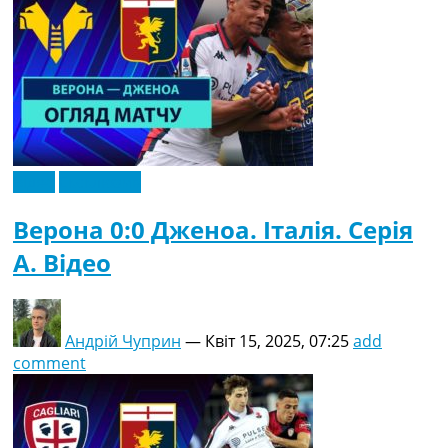
Відео
Ексклюзив
Верона 0:0 Дженоа. Італія. Серія
A. Відео
Андрій Чуприн
—
Квіт 15, 2025, 07:25
add
comment