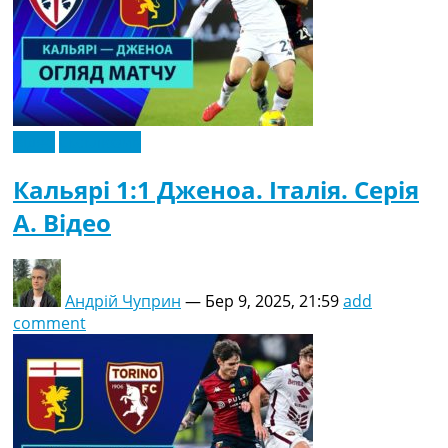
Відео
Ексклюзив
Кальярі 1:1 Дженоа. Італія. Серія
A. Відео
Андрій Чуприн
—
Бер 9, 2025, 21:59
add
comment