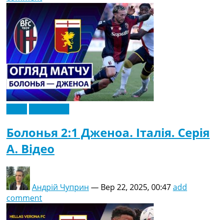
Відео
Ексклюзив
Болонья 2:1 Дженоа. Італія. Серія
A. Відео
Андрій Чуприн
—
Вер 22, 2025, 00:47
add
comment