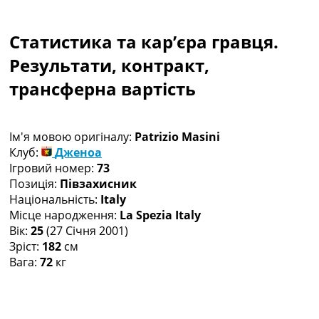
Колективний прогноз
Турніри
Статистика та кар’єра гравця.
Чемпіонат Світу
Україна. Прем’єр-Ліга
Результати, контракт,
Україна. Перша Ліга
трансферна вартість
Ліга Чемпіонів
Англія. Прем’єр-Ліга
Іспанія. Ла Ліга
Ім'я мовою оригіналу:
Patrizio Masini
Ще Турніри >>>
Клуб:
Дженоа
Таблиці
Ігровий номер:
73
Чемпіонат Світу. Турнирні таблиці
Позиція:
Півзахисник
Таблиця УПЛ
Національність:
Italy
Перша Ліга
Місце народження:
La Spezia Italy
Таблиця АПЛ
Вік:
25
(27 Січня 2001)
Таблиця Ла Ліги
Зріст:
182
см
Таблиця Ліги Чемпіонів
Вага:
72
кг
Всі таблиці >>>
Рейтинги
Рейтинг країн УЄФА
Рейтинг клубів УЄФА