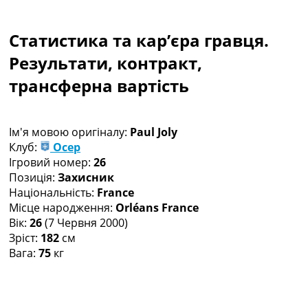
Колективний прогноз
Турніри
Статистика та кар’єра гравця.
Чемпіонат Світу
Україна. Прем’єр-Ліга
Результати, контракт,
Україна. Перша Ліга
трансферна вартість
Ліга Чемпіонів
Англія. Прем’єр-Ліга
Іспанія. Ла Ліга
Ім'я мовою оригіналу:
Paul Joly
Ще Турніри >>>
Клуб:
Осер
Таблиці
Ігровий номер:
26
Чемпіонат Світу. Турнирні таблиці
Позиція:
Захисник
Таблиця УПЛ
Національність:
France
Перша Ліга
Місце народження:
Orléans France
Таблиця АПЛ
Вік:
26
(7 Червня 2000)
Таблиця Ла Ліги
Зріст:
182
см
Таблиця Ліги Чемпіонів
Вага:
75
кг
Всі таблиці >>>
Рейтинги
Рейтинг країн УЄФА
Рейтинг клубів УЄФА