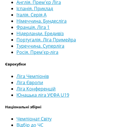
Англія. Прем'єр Ліга
Іспанія. Приклад
Італія. Серія А
Німеччина. Бундесліга
Франція. Ліга 1
Нідерланди. Ередивіз
Португалія. Ліга Примейра
Туреччина. Суперліга
Росія. Прем'єр-ліга
Єврокубки
Ліга Чемпіонів
Ліга Європи
Ліга Конференцій
Юнацька ліга УЄФА U19
Національні збірні
Чемпіонат Світу
Відбір до ЧС