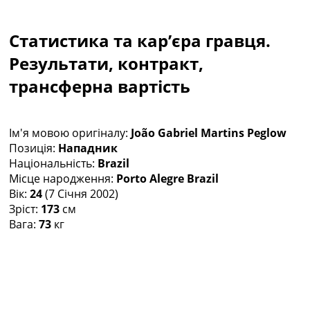
Колективний прогноз
Турніри
Статистика та кар’єра гравця.
Чемпіонат Світу
Україна. Прем’єр-Ліга
Результати, контракт,
Україна. Перша Ліга
трансферна вартість
Ліга Чемпіонів
Англія. Прем’єр-Ліга
Іспанія. Ла Ліга
Ім'я мовою оригіналу:
João Gabriel Martins Peglow
Ще Турніри >>>
Позиція:
Нападник
Таблиці
Національність:
Brazil
Чемпіонат Світу. Турнирні таблиці
Місце народження:
Porto Alegre Brazil
Таблиця УПЛ
Вік:
24
(7 Січня 2002)
Перша Ліга
Зріст:
173
см
Таблиця АПЛ
Вага:
73
кг
Таблиця Ла Ліги
Таблиця Ліги Чемпіонів
Всі таблиці >>>
Рейтинги
Рейтинг країн УЄФА
Рейтинг клубів УЄФА