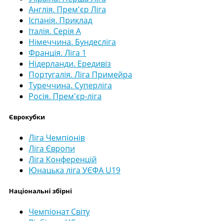
Англія. Прем'єр Ліга
Іспанія. Приклад
Італія. Серія А
Німеччина. Бундесліга
Франція. Ліга 1
Нідерланди. Ередивіз
Португалія. Ліга Примейра
Туреччина. Суперліга
Росія. Прем'єр-ліга
Єврокубки
Ліга Чемпіонів
Ліга Європи
Ліга Конференцій
Юнацька ліга УЄФА U19
Національні збірні
Чемпіонат Світу