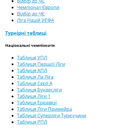
Відбір до ЧС
Чемпіонат Європи
Відбір до ЧЄ
Ліга Націй УЄФА
Турнірні таблиці
Національні чемпіонати
Таблиця УПЛ
Таблиця Першої Ліги
Таблиця АПЛ
Таблиця Ла Ліга
Таблиця Серії А
Таблиця Бундесліги
Таблиця Ліги 1
Таблиця Ередівізі
Таблиця Ліги Примейра
Таблиця Суперліги Туреччини
Таблиця РПЛ