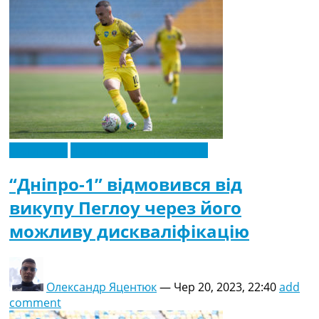
Ексклюзив
Новини футболу України
“Дніпро-1” відмовився від
викупу Пеглоу через його
можливу дискваліфікацію
Олександр Яцентюк
—
Чер 20, 2023, 22:40
add
comment