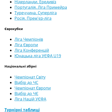
Нідерланди. Ередивіз
Португалія. Ліга Примейра
Туреччина. Суперліга
Росія. Прем'єр-ліга
Єврокубки
Ліга Чемпіонів
Ліга Європи
Ліга Конференцій
Юнацька ліга УЄФА U19
Національні збірні
Чемпіонат Світу
Відбір до ЧС
Чемпіонат Європи
Відбір до ЧЄ
Ліга Націй УЄФА
Турнірні таблиці