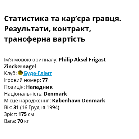
Колективний прогноз
Турніри
Статистика та кар’єра гравця.
Чемпіонат Світу
Україна. Прем’єр-Ліга
Результати, контракт,
Україна. Перша Ліга
трансферна вартість
Ліга Чемпіонів
Англія. Прем’єр-Ліга
Іспанія. Ла Ліга
Ім'я мовою оригіналу:
Philip Aksel Frigast
Ще Турніри >>>
Zinckernagel
Таблиці
Клуб:
Буде-Глімт
Чемпіонат Світу. Турнирні таблиці
Ігровий номер:
77
Таблиця УПЛ
Позиція:
Нападник
Перша Ліга
Національність:
Denmark
Таблиця АПЛ
Місце народження:
København Denmark
Таблиця Ла Ліги
Вік:
31
(16 Грудня 1994)
Таблиця Ліги Чемпіонів
Зріст:
175
см
Всі таблиці >>>
Вага:
70
кг
Рейтинги
Рейтинг країн УЄФА
Рейтинг клубів УЄФА