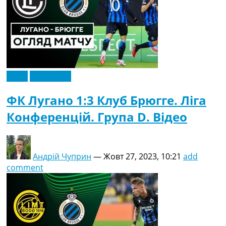
Відео
Ексклюзив
ФК Лугано 1:3 Клуб Брюгге. Ліга
Конференцій. Група D. Відео
Андрій Чуприн
—
Жовт 27, 2023, 10:21
add
comment