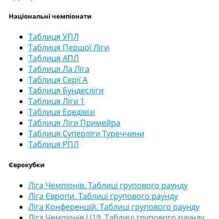
Національні чемпіонати
Таблиця УПЛ
Таблиця Першої Ліги
Таблиця АПЛ
Таблиця Ла Ліга
Таблиця Серії А
Таблиця Бундесліги
Таблиця Ліги 1
Таблиця Ередівізі
Таблиця Ліги Примейра
Таблиця Суперліги Туреччини
Таблиця РПЛ
Єврокубки
Ліга Чемпіонів. Таблиці групового раунду
Ліга Європи. Таблиці групового раунду
Ліга Конференцій. Таблиці групового раунду
Ліга Чемпіонів U19. Таблиці групового раунду