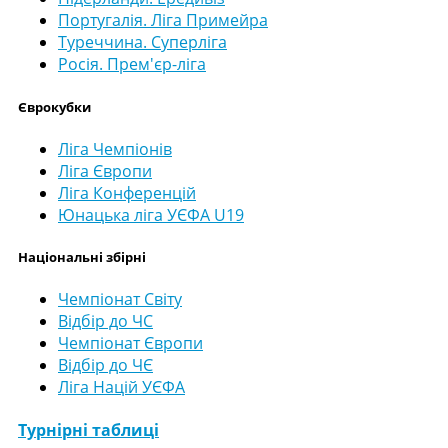
Португалія. Ліга Примейра
Туреччина. Суперліга
Росія. Прем'єр-ліга
Єврокубки
Ліга Чемпіонів
Ліга Європи
Ліга Конференцій
Юнацька ліга УЄФА U19
Національні збірні
Чемпіонат Світу
Відбір до ЧС
Чемпіонат Європи
Відбір до ЧЄ
Ліга Націй УЄФА
Турнірні таблиці