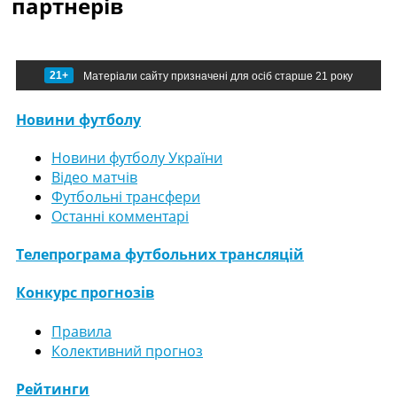
партнерів
21+
Матеріали сайту призначені для осіб старше 21 року
Новини футболу
Новини футболу України
Відео матчів
Футбольні трансфери
Останні комментарі
Телепрограма футбольних трансляцій
Конкурс прогнозів
Правила
Колективний прогноз
Рейтинги