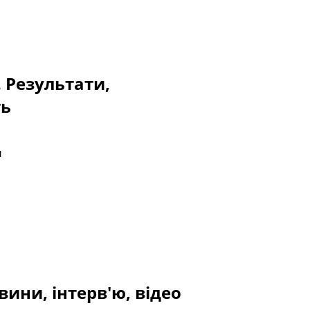
. Результати,
ть
u
вини, інтерв'ю, відео