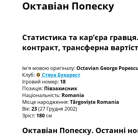
Октавіан Попеску
Турніри
Чемпіонат Світу
Україна. Прем’єр-Ліга
Україна. Перша Ліга
Ліга Чемпіонів
Статистика та кар’єра гравця
Англія. Прем’єр-Ліга
контракт, трансферна вартіс
Іспанія. Ла Ліга
Ще Турніри >>>
Таблиці
Чемпіонат Світу. Турнирні таблиці
Ім'я мовою оригіналу:
Octavian George Popesc
Таблиця УПЛ
Клуб:
Стяуа Бухарест
Перша Ліга
Ігровий номер:
18
Таблиця АПЛ
Позиція:
Півзахисник
Таблиця Ла Ліги
Національність:
Romania
Таблиця Ліги Чемпіонів
Місце народження:
Târgoviște Romania
Всі таблиці >>>
Вік:
23
(27 Грудня 2002)
Рейтинги
Зріст:
180
см
Рейтинг країн УЄФА
Октавіан Попеску. Останні но
Рейтинг клубів УЄФА
Рейтинг ФІФА