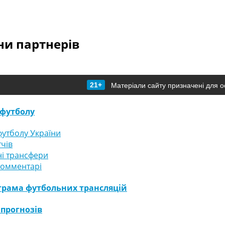
и партнерів
21+
Матеріали сайту призначені для о
футболу
утболу України
тчів
і трансфери
комментарі
грама футбольних трансляцій
 прогнозів