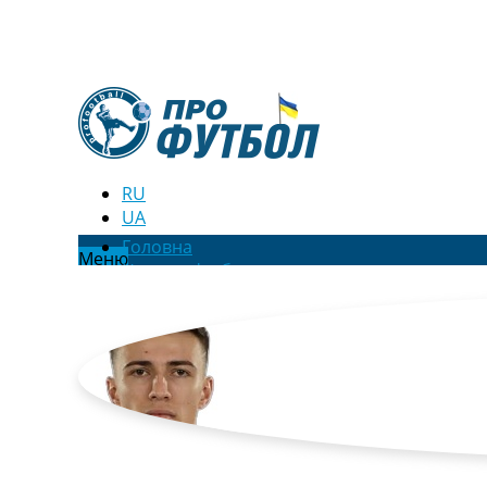
RU
UA
Головна
Меню
Новини футболу
Відео
Новини футболу України
Футбольні трансфери
Останні коментарі
Конкурс прогнозів
Логін
Рейтінги
Правила
Колективний прогноз