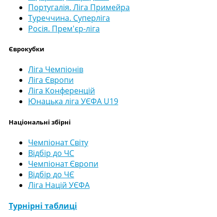
Португалія. Ліга Примейра
Туреччина. Суперліга
Росія. Прем'єр-ліга
Єврокубки
Ліга Чемпіонів
Ліга Європи
Ліга Конференцій
Юнацька ліга УЄФА U19
Національні збірні
Чемпіонат Світу
Відбір до ЧС
Чемпіонат Європи
Відбір до ЧЄ
Ліга Націй УЄФА
Турнірні таблиці