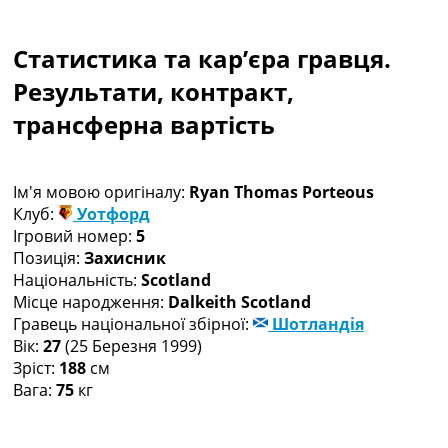
Колективний прогноз
Турніри
Статистика та кар’єра гравця.
Чемпіонат Світу
Україна. Прем’єр-Ліга
Результати, контракт,
Україна. Перша Ліга
трансферна вартість
Ліга Чемпіонів
Англія. Прем’єр-Ліга
Іспанія. Ла Ліга
Ім'я мовою оригіналу:
Ryan Thomas Porteous
Ще Турніри >>>
Клуб:
Уотфорд
Таблиці
Ігровий номер:
5
Чемпіонат Світу. Турнирні таблиці
Позиція:
Захисник
Таблиця УПЛ
Національність:
Scotland
Перша Ліга
Місце народження:
Dalkeith Scotland
Таблиця АПЛ
Гравець національної збірної:
Шотландія
Таблиця Ла Ліги
Вік:
27
(25 Березня 1999)
Таблиця Ліги Чемпіонів
Зріст:
188
см
Всі таблиці >>>
Вага:
75
кг
Рейтинги
Рейтинг країн УЄФА
Рейтинг клубів УЄФА