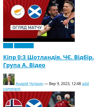
Відео
Ексклюзив
Кіпр 0:3 Шотландія. ЧЄ. Відбір.
Група A. Відео
Андрій Чуприн
—
Вер 9, 2023, 12:48
add
comment