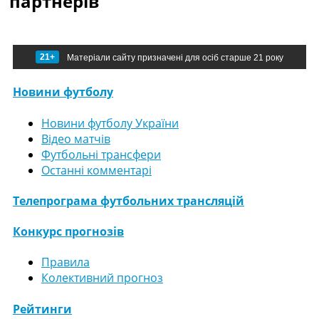
партнерів
21+
Матеріали сайту призначені для осіб старше 21 року
Новини футболу
Новини футболу України
Відео матчів
Футбольні трансфери
Останні комментарі
Телепрограма футбольних трансляцій
Конкурс прогнозів
Правила
Колективний прогноз
Рейтинги