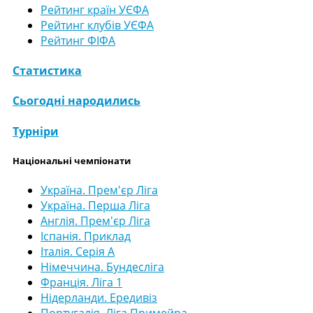
Рейтинг країн УЄФА
Рейтинг клубів УЄФА
Рейтинг ФІФА
Статистика
Сьогодні народились
Турніри
Національні чемпіонати
Україна. Прем'єр Ліга
Україна. Перша Ліга
Англія. Прем'єр Ліга
Іспанія. Приклад
Італія. Серія А
Німеччина. Бундесліга
Франція. Ліга 1
Нідерланди. Ередивіз
Португалія. Ліга Примейра