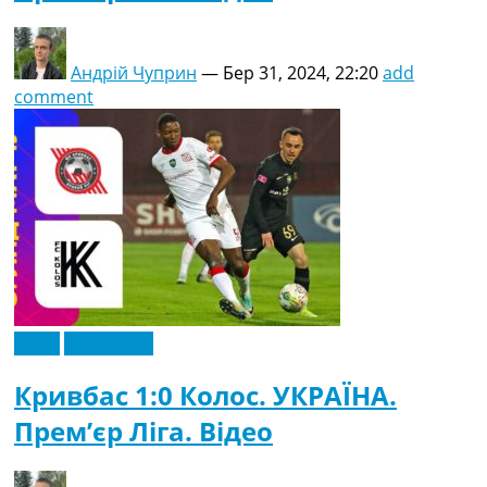
Андрій Чуприн
—
Бер 31, 2024, 22:20
add
comment
Відео
Ексклюзив
Кривбас 1:0 Колос. УКРАЇНА.
Прем’єр Ліга. Відео