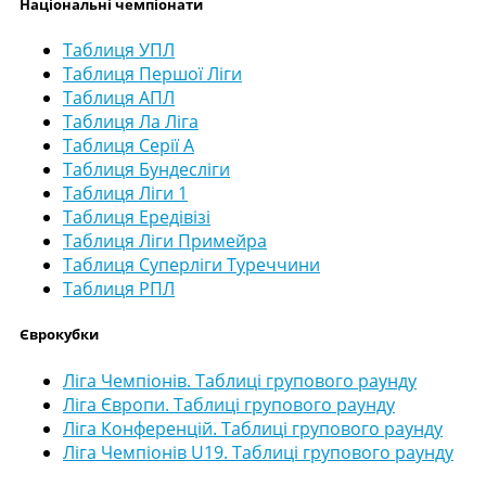
Національні чемпіонати
Таблиця УПЛ
Таблиця Першої Ліги
Таблиця АПЛ
Таблиця Ла Ліга
Таблиця Серії А
Таблиця Бундесліги
Таблиця Ліги 1
Таблиця Ередівізі
Таблиця Ліги Примейра
Таблиця Суперліги Туреччини
Таблиця РПЛ
Єврокубки
Ліга Чемпіонів. Таблиці групового раунду
Ліга Європи. Таблиці групового раунду
Ліга Конференцій. Таблиці групового раунду
Ліга Чемпіонів U19. Таблиці групового раунду