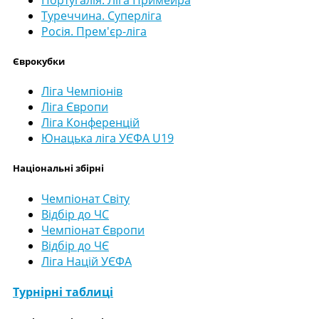
Туреччина. Суперліга
Росія. Прем'єр-ліга
Єврокубки
Ліга Чемпіонів
Ліга Європи
Ліга Конференцій
Юнацька ліга УЄФА U19
Національні збірні
Чемпіонат Світу
Відбір до ЧС
Чемпіонат Європи
Відбір до ЧЄ
Ліга Націй УЄФА
Турнірні таблиці