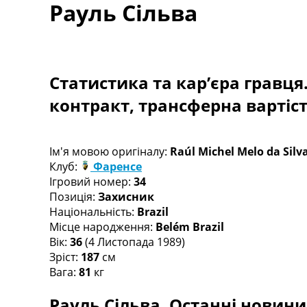
Рауль Сільва
Турніри
Чемпіонат Світу
Україна. Прем’єр-Ліга
Україна. Перша Ліга
Ліга Чемпіонів
Статистика та кар’єра гравця
Англія. Прем’єр-Ліга
контракт, трансферна вартіс
Іспанія. Ла Ліга
Ще Турніри >>>
Таблиці
Чемпіонат Світу. Турнирні таблиці
Ім'я мовою оригіналу:
Raúl Michel Melo da Silv
Таблиця УПЛ
Клуб:
Фаренсе
Перша Ліга
Ігровий номер:
34
Таблиця АПЛ
Позиція:
Захисник
Таблиця Ла Ліги
Національність:
Brazil
Таблиця Ліги Чемпіонів
Місце народження:
Belém Brazil
Всі таблиці >>>
Вік:
36
(4 Листопада 1989)
Рейтинги
Зріст:
187
см
Рейтинг країн УЄФА
Вага:
81
кг
Рейтинг клубів УЄФА
Рауль Сільва. Останні новини,
Рейтинг ФІФА