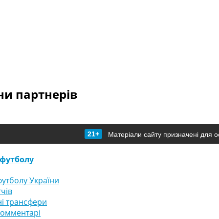
и партнерів
21+
Матеріали сайту призначені для о
футболу
утболу України
тчів
і трансфери
комментарі