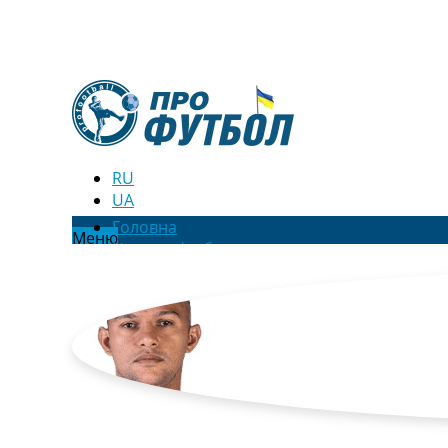
RU
UA
Головна
Меню
Новини футболу
Відео
Новини футболу України
Футбольні трансфери
Останні коментарі
Конкурс прогнозів
Логін
Рейтінги
Правила
Колективний прогноз