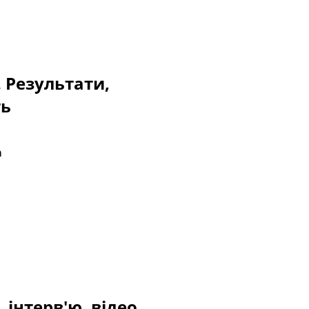
. Результати,
ть
a
 інтерв'ю, відео