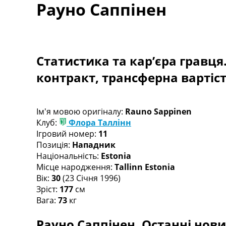
Рауно Саппінен
Турніри
Чемпіонат Світу
Україна. Прем’єр-Ліга
Україна. Перша Ліга
Ліга Чемпіонів
Статистика та кар’єра гравця
Англія. Прем’єр-Ліга
контракт, трансферна вартіс
Іспанія. Ла Ліга
Ще Турніри >>>
Таблиці
Чемпіонат Світу. Турнирні таблиці
Ім'я мовою оригіналу:
Rauno Sappinen
Таблиця УПЛ
Клуб:
Флора Таллінн
Перша Ліга
Ігровий номер:
11
Таблиця АПЛ
Позиція:
Нападник
Таблиця Ла Ліги
Національність:
Estonia
Таблиця Ліги Чемпіонів
Місце народження:
Tallinn Estonia
Всі таблиці >>>
Вік:
30
(23 Січня 1996)
Рейтинги
Зріст:
177
см
Рейтинг країн УЄФА
Вага:
73
кг
Рейтинг клубів УЄФА
Рауно Саппінен. Останні новин
Рейтинг ФІФА