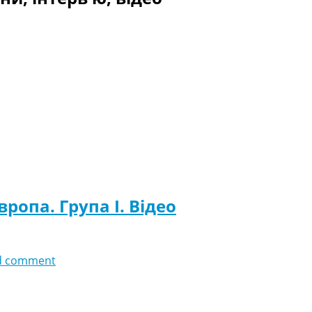
Європа. Група I. Відео
d comment