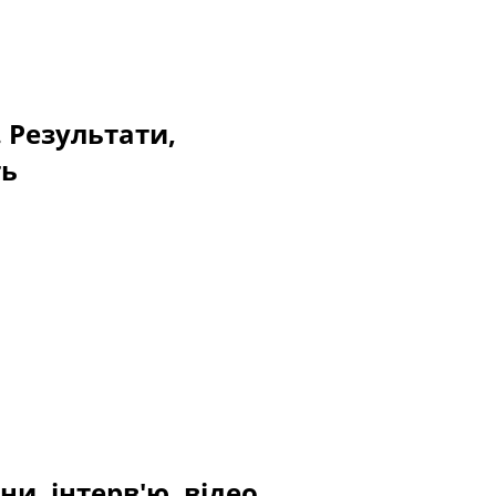
. Результати,
ть
и, інтерв'ю, відео