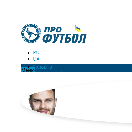
RU
UA
Головна
Меню
Новини футболу
Відео
Новини футболу України
Футбольні трансфери
Останні коментарі
Конкурс прогнозів
Логін
Рейтінги
Правила
Колективний прогноз