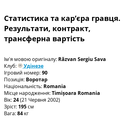
Колективний прогноз
Турніри
Статистика та кар’єра гравця.
Чемпіонат Світу
Україна. Прем’єр-Ліга
Результати, контракт,
Україна. Перша Ліга
трансферна вартість
Ліга Чемпіонів
Англія. Прем’єр-Ліга
Іспанія. Ла Ліга
Ім'я мовою оригіналу:
Răzvan Sergiu Sava
Ще Турніри >>>
Клуб:
Удінезе
Таблиці
Ігровий номер:
90
Чемпіонат Світу. Турнирні таблиці
Позиція:
Воротар
Таблиця УПЛ
Національність:
Romania
Перша Ліга
Місце народження:
Timișoara Romania
Таблиця АПЛ
Вік:
24
(21 Червня 2002)
Таблиця Ла Ліги
Зріст:
195
см
Таблиця Ліги Чемпіонів
Вага:
84
кг
Всі таблиці >>>
Рейтинги
Рейтинг країн УЄФА
Рейтинг клубів УЄФА