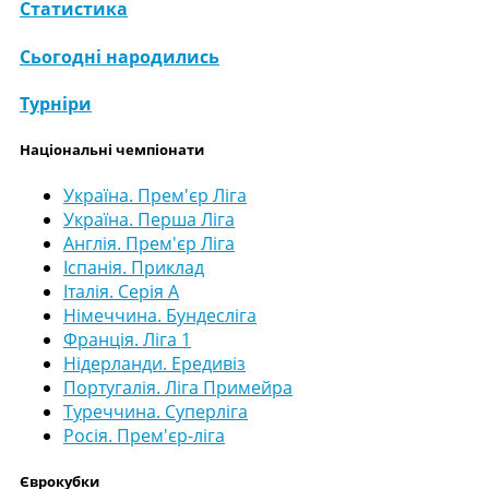
Статистика
Сьогодні народились
Турніри
Національні чемпіонати
Україна. Прем'єр Ліга
Україна. Перша Ліга
Англія. Прем'єр Ліга
Іспанія. Приклад
Італія. Серія А
Німеччина. Бундесліга
Франція. Ліга 1
Нідерланди. Ередивіз
Португалія. Ліга Примейра
Туреччина. Суперліга
Росія. Прем'єр-ліга
Єврокубки