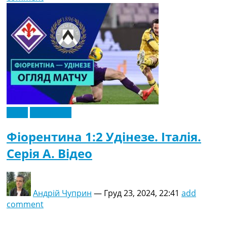
Відео
Ексклюзив
Фіорентина 1:2 Удінезе. Італія.
Серія A. Відео
Андрій Чуприн
—
Груд 23, 2024, 22:41
add
comment