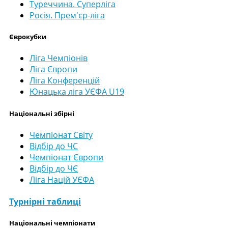
Туреччина. Суперліга
Росія. Прем'єр-ліга
Єврокубки
Ліга Чемпіонів
Ліга Європи
Ліга Конференцій
Юнацька ліга УЄФА U19
Національні збірні
Чемпіонат Світу
Відбір до ЧС
Чемпіонат Європи
Відбір до ЧЄ
Ліга Націй УЄФА
Турнірні таблиці
Національні чемпіонати