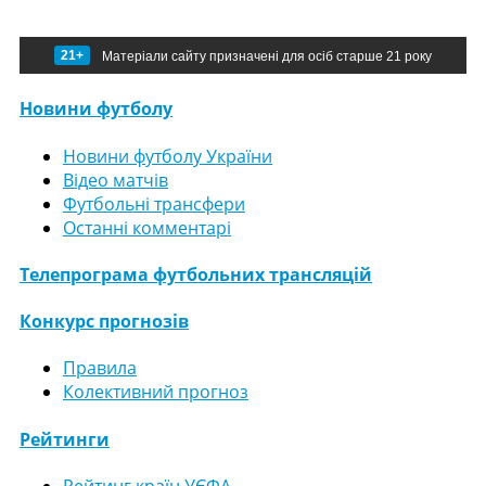
21+
Матеріали сайту призначені для осіб старше 21 року
Новини футболу
Новини футболу України
Відео матчів
Футбольні трансфери
Останні комментарі
Телепрограма футбольних трансляцій
Конкурс прогнозів
Правила
Колективний прогноз
Рейтинги
Рейтинг країн УЄФА