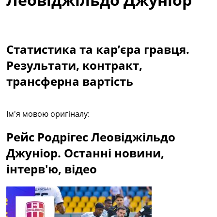
Колективний прогноз
Турніри
Чемпіонат Світу
Україна. Прем’єр-Ліга
Статистика та кар’єра гравця.
Україна. Перша Ліга
Результати, контракт,
Ліга Чемпіонів
Англія. Прем’єр-Ліга
трансферна вартість
Іспанія. Ла Ліга
Ще Турніри >>>
Таблиці
Ім'я мовою оригіналу:
Чемпіонат Світу. Турнирні таблиці
Таблиця УПЛ
Рейс Родрігес Леовіджільдо
Перша Ліга
Таблиця АПЛ
Джуніор. Останні новини,
Таблиця Ла Ліги
інтерв'ю, відео
Таблиця Ліги Чемпіонів
Всі таблиці >>>
Рейтинги
Рейтинг країн УЄФА
Рейтинг клубів УЄФА