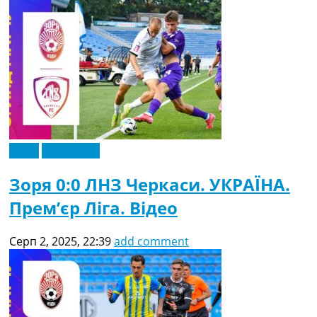
Відео
Ексклюзив
Зоря 0:0 ЛНЗ Черкаси. УКРАЇНА.
Прем’єр Ліга. Відео
Серп 2, 2025, 22:39
add comment