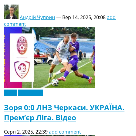
Андрій Чуприн
—
Вер 14, 2025, 20:08
add
comment
Відео
Ексклюзив
Зоря 0:0 ЛНЗ Черкаси. УКРАЇНА.
Прем’єр Ліга. Відео
Серп 2, 2025, 22:39
add comment