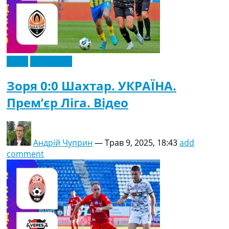
Відео
Ексклюзив
Зоря 0:0 Шахтар. УКРАЇНА.
Прем’єр Ліга. Відео
Андрій Чуприн
—
Трав 9, 2025, 18:43
add
comment