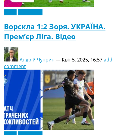
Відео
Ексклюзив
Ворскла 1:2 Зоря. УКРАЇНА.
Прем’єр Ліга. Відео
Андрій Чуприн
—
Квіт 5, 2025, 16:57
add
comment
Відео
Ексклюзив