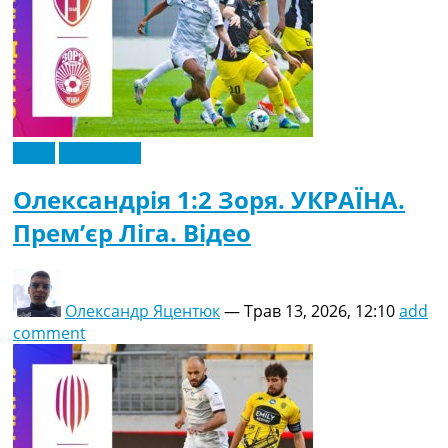
Рейтинг ФІФА
Телепрограма
RU
UA
Categories
Відео
Ексклюзив
Головна
Олександрія 1:2 Зоря. УКРАЇНА.
Новини футболу
Відео
Прем’єр Ліга. Відео
Новини футболу України
Футбольні трансфери
Останні коментарі
Конкурс прогнозів
Олександр Яцентюк
—
Трав 13, 2026, 12:10
add
Логін
comment
Рейтінги
Правила
Колективний прогноз
Турніри
Чемпіонат Світу