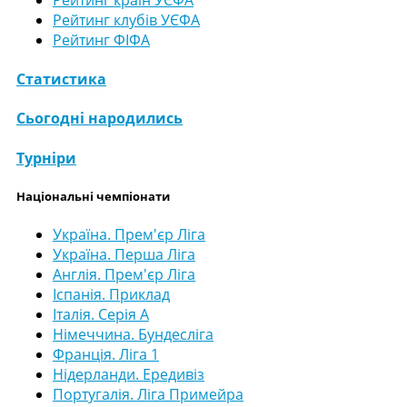
Рейтинг клубів УЄФА
Рейтинг ФІФА
Статистика
Сьогодні народились
Турніри
Національні чемпіонати
Україна. Прем'єр Ліга
Україна. Перша Ліга
Англія. Прем'єр Ліга
Іспанія. Приклад
Італія. Серія А
Німеччина. Бундесліга
Франція. Ліга 1
Нідерланди. Ередивіз
Португалія. Ліга Примейра