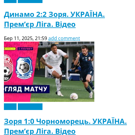
Динамо 2:2 Зоря. УКРАЇНА.
Прем’єр Ліга. Відео
Бер 11, 2025, 21:59
add comment
Відео
Ексклюзив
Зоря 1:0 Чорноморець. УКРАЇНА.
Прем’єр Ліга. Відео