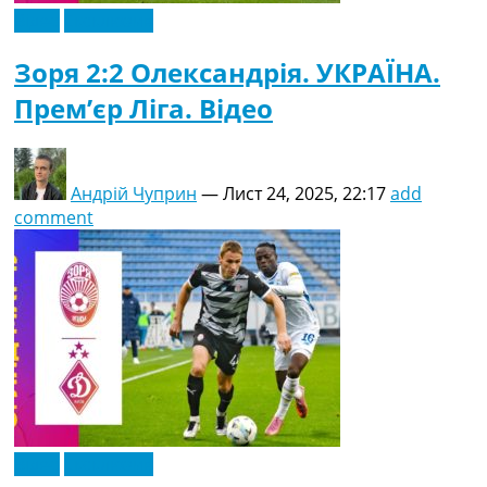
Відео
Ексклюзив
Зоря 2:2 Олександрія. УКРАЇНА.
Прем’єр Ліга. Відео
Андрій Чуприн
—
Лист 24, 2025, 22:17
add
comment
Відео
Ексклюзив