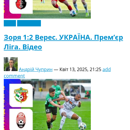
Відео
Ексклюзив
Зоря 1:2 Верес. УКРАЇНА. Прем’єр
Ліга. Відео
Андрій Чуприн
—
Квіт 13, 2025, 21:25
add
comment