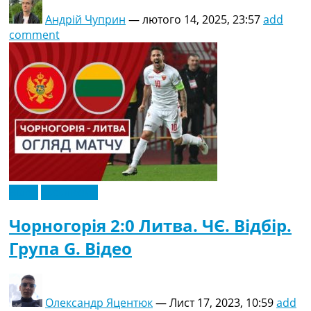
Андрій Чуприн
—
лютого 14, 2025, 23:57
add
comment
Відео
Ексклюзив
Чорногорія 2:0 Литва. ЧЄ. Відбір.
Група G. Відео
Олександр Яцентюк
—
Лист 17, 2023, 10:59
add