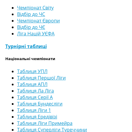
Чемпіонат Світу
Відбір до ЧС
Чемпіонат Європи
Відбір до ЧЄ
Ліга Націй УЄФА
Турнірні таблиці
Національні чемпіонати
Таблиця УПЛ
Таблиця Першої Ліги
Таблиця АПЛ
Таблиця Ла Ліга
Таблиця Серії А
Таблиця Бундесліги
Таблиця Ліги 1
Таблиця Ередівізі
Таблиця Ліги Примейра
Таблиця Суперліги Туреччини