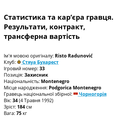
Колективний прогноз
Турніри
Статистика та кар’єра гравця.
Чемпіонат Світу
Україна. Прем’єр-Ліга
Результати, контракт,
Україна. Перша Ліга
трансферна вартість
Ліга Чемпіонів
Англія. Прем’єр-Ліга
Іспанія. Ла Ліга
Ім'я мовою оригіналу:
Risto Radunović
Ще Турніри >>>
Клуб:
Стяуа Бухарест
Таблиці
Ігровий номер:
33
Чемпіонат Світу. Турнирні таблиці
Позиція:
Захисник
Таблиця УПЛ
Національність:
Montenegro
Перша Ліга
Місце народження:
Podgorica Montenegro
Таблиця АПЛ
Гравець національної збірної:
Чорногорія
Таблиця Ла Ліги
Вік:
34
(4 Травня 1992)
Таблиця Ліги Чемпіонів
Зріст:
184
см
Всі таблиці >>>
Вага:
75
кг
Рейтинги
Рейтинг країн УЄФА
Рейтинг клубів УЄФА