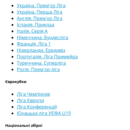
Україна. Прем'єр Ліга
Україна. Перша Ліга
Англія. Прем'єр Ліга
Іспанія. Приклад
Італія. Серія А
Німеччина. Бундесліга
Франція. Ліга 1
Нідерланди. Ередивіз
Португалія. Ліга Примейра
Туреччина. Суперліга
Росія. Прем'єр-ліга
Єврокубки
Ліга Чемпіонів
Ліга Європи
Ліга Конференцій
Юнацька ліга УЄФА U19
Національні збірні