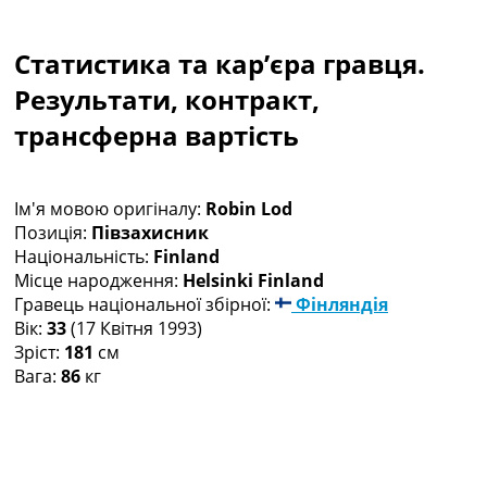
Колективний прогноз
Турніри
Статистика та кар’єра гравця.
Чемпіонат Світу
Україна. Прем’єр-Ліга
Результати, контракт,
Україна. Перша Ліга
трансферна вартість
Ліга Чемпіонів
Англія. Прем’єр-Ліга
Іспанія. Ла Ліга
Ім'я мовою оригіналу:
Robin Lod
Ще Турніри >>>
Позиція:
Півзахисник
Таблиці
Національність:
Finland
Чемпіонат Світу. Турнирні таблиці
Місце народження:
Helsinki Finland
Таблиця УПЛ
Гравець національної збірної:
Фінляндія
Перша Ліга
Вік:
33
(17 Квітня 1993)
Таблиця АПЛ
Зріст:
181
см
Таблиця Ла Ліги
Вага:
86
кг
Таблиця Ліги Чемпіонів
Всі таблиці >>>
Рейтинги
Рейтинг країн УЄФА
Рейтинг клубів УЄФА