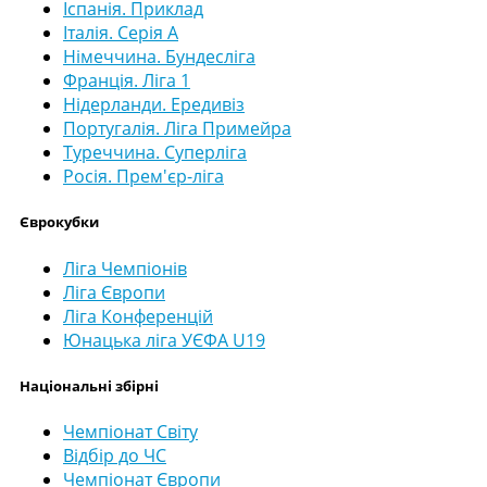
Іспанія. Приклад
Італія. Серія А
Німеччина. Бундесліга
Франція. Ліга 1
Нідерланди. Ередивіз
Португалія. Ліга Примейра
Туреччина. Суперліга
Росія. Прем'єр-ліга
Єврокубки
Ліга Чемпіонів
Ліга Європи
Ліга Конференцій
Юнацька ліга УЄФА U19
Національні збірні
Чемпіонат Світу
Відбір до ЧС
Чемпіонат Європи