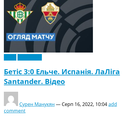
Відео
Ексклюзив
Бетіс 3:0 Ельче. Испанія. ЛаЛіга
Santander. Відео
Сурен Манукян
—
Серп 16, 2022, 10:04
add
comment