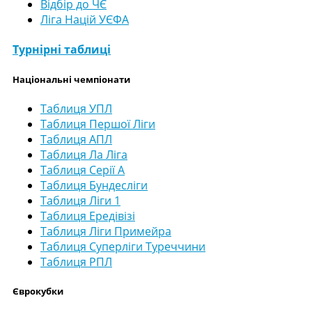
Відбір до ЧЄ
Ліга Націй УЄФА
Турнірні таблиці
Національні чемпіонати
Таблиця УПЛ
Таблиця Першої Ліги
Таблиця АПЛ
Таблиця Ла Ліга
Таблиця Серії А
Таблиця Бундесліги
Таблиця Ліги 1
Таблиця Ередівізі
Таблиця Ліги Примейра
Таблиця Суперліги Туреччини
Таблиця РПЛ
Єврокубки