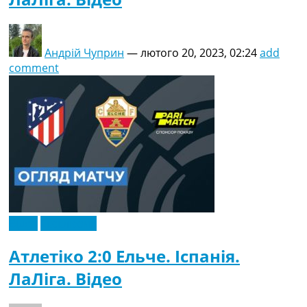
Андрій Чуприн
—
лютого 20, 2023, 02:24
add
comment
Відео
Ексклюзив
Атлетіко 2:0 Ельче. Іспанія.
ЛаЛіга. Відео