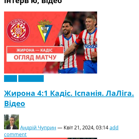
інтерв'ю, відео
Рейтинг ФІФА
Телепрограма
RU
UA
Categories
Головна
Новини футболу
Відео
Новини футболу України
Відео
Ексклюзив
Футбольні трансфери
Останні коментарі
Жирона 4:1 Кадіс. Іспанія. ЛаЛіга.
Конкурс прогнозів
Відео
Логін
Рейтінги
Правила
Колективний прогноз
Андрій Чуприн
—
Квіт 21, 2024, 03:14
add
Турніри
comment
Чемпіонат Світу