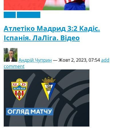
Відео
Ексклюзив
Атлетіко Мадрид 3:2 Кадіс.
Іспанія. ЛаЛіга. Відео
Андрій Чуприн
—
Жовт 2, 2023, 07:54
add
comment