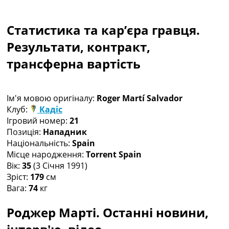
Колективний прогноз
Турніри
Статистика та кар’єра гравця.
Чемпіонат Світу
Україна. Прем’єр-Ліга
Результати, контракт,
Україна. Перша Ліга
трансферна вартість
Ліга Чемпіонів
Англія. Прем’єр-Ліга
Іспанія. Ла Ліга
Ім'я мовою оригіналу:
Roger Martí Salvador
Ще Турніри >>>
Клуб:
Кадіс
Таблиці
Ігровий номер:
21
Чемпіонат Світу. Турнирні таблиці
Позиція:
Нападник
Таблиця УПЛ
Національність:
Spain
Перша Ліга
Місце народження:
Torrent Spain
Таблиця АПЛ
Вік:
35
(3 Січня 1991)
Таблиця Ла Ліги
Зріст:
179
см
Таблиця Ліги Чемпіонів
Вага:
74
кг
Всі таблиці >>>
Рейтинги
Роджер Марті. Останні новини,
Рейтинг країн УЄФА
Рейтинг клубів УЄФА