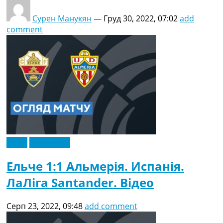
Сурен Манукян
—
Груд 30, 2022, 07:02
add
comment
Відео
Ексклюзив
Ельче 1:1 Альмерія. Испанія.
ЛаЛіга Santander. Відео
Серп 23, 2022, 09:48
add comment