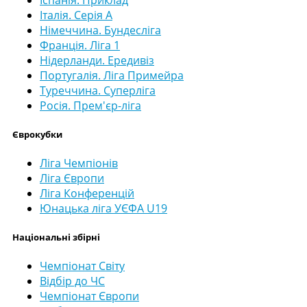
Італія. Серія А
Німеччина. Бундесліга
Франція. Ліга 1
Нідерланди. Ередивіз
Португалія. Ліга Примейра
Туреччина. Суперліга
Росія. Прем'єр-ліга
Єврокубки
Ліга Чемпіонів
Ліга Європи
Ліга Конференцій
Юнацька ліга УЄФА U19
Національні збірні
Чемпіонат Світу
Відбір до ЧС
Чемпіонат Європи