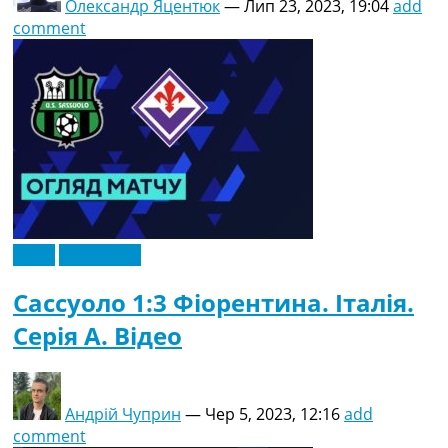
Олександр Яцентюк
—
Лип 23, 2023, 19:04
add
comment
Відео
Ексклюзив
Сассуоло 1:3 Фіорентина. Італія.
Серія A. Відео
Андрій Чуприн
—
Чер 5, 2023, 12:16
add
comment