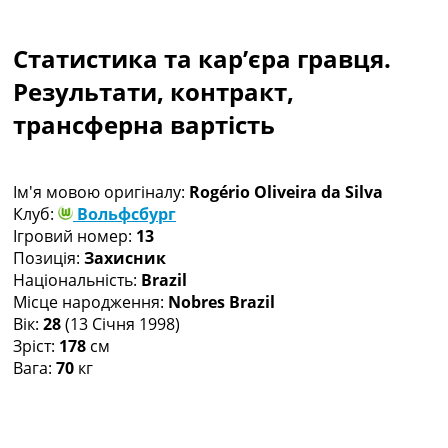
Колективний прогноз
Турніри
Статистика та кар’єра гравця.
Чемпіонат Світу
Україна. Прем’єр-Ліга
Результати, контракт,
Україна. Перша Ліга
трансферна вартість
Ліга Чемпіонів
Англія. Прем’єр-Ліга
Іспанія. Ла Ліга
Ім'я мовою оригіналу:
Rogério Oliveira da Silva
Ще Турніри >>>
Клуб:
Вольфсбург
Таблиці
Ігровий номер:
13
Чемпіонат Світу. Турнирні таблиці
Позиція:
Захисник
Таблиця УПЛ
Національність:
Brazil
Перша Ліга
Місце народження:
Nobres Brazil
Таблиця АПЛ
Вік:
28
(13 Січня 1998)
Таблиця Ла Ліги
Зріст:
178
см
Таблиця Ліги Чемпіонів
Вага:
70
кг
Всі таблиці >>>
Рейтинги
Рейтинг країн УЄФА
Рейтинг клубів УЄФА