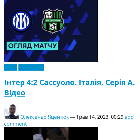
Відео
Ексклюзив
Інтер 4:2 Сассуоло. Італія. Серія A.
Відео
Олександр Яцентюк
—
Трав 14, 2023, 00:29
add
comment