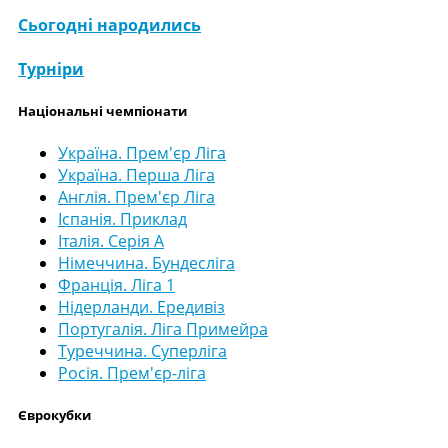
Сьогодні народились
Турніри
Національні чемпіонати
Україна. Прем'єр Ліга
Україна. Перша Ліга
Англія. Прем'єр Ліга
Іспанія. Приклад
Італія. Серія А
Німеччина. Бундесліга
Франція. Ліга 1
Нідерланди. Ередивіз
Португалія. Ліга Примейра
Туреччина. Суперліга
Росія. Прем'єр-ліга
Єврокубки