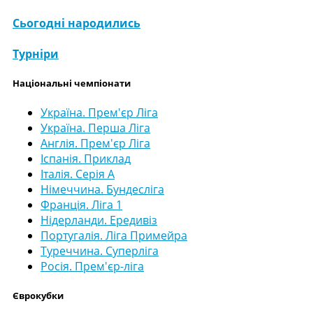
Сьогодні народились
Турніри
Національні чемпіонати
Україна. Прем'єр Ліга
Україна. Перша Ліга
Англія. Прем'єр Ліга
Іспанія. Приклад
Італія. Серія А
Німеччина. Бундесліга
Франція. Ліга 1
Нідерланди. Ередивіз
Португалія. Ліга Примейра
Туреччина. Суперліга
Росія. Прем'єр-ліга
Єврокубки