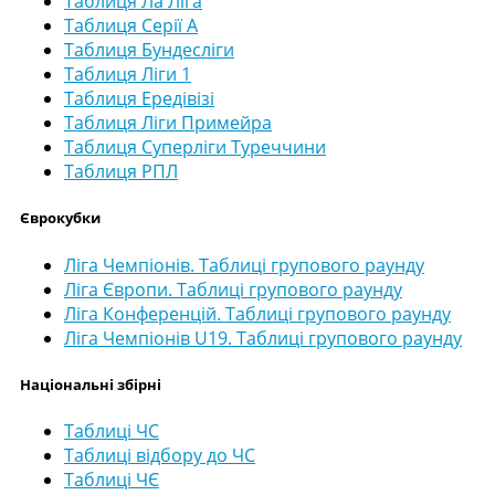
Таблиця Ла Ліга
Таблиця Серії А
Таблиця Бундесліги
Таблиця Ліги 1
Таблиця Ередівізі
Таблиця Ліги Примейра
Таблиця Суперліги Туреччини
Таблиця РПЛ
Єврокубки
Ліга Чемпіонів. Таблиці групового раунду
Ліга Європи. Таблиці групового раунду
Ліга Конференцій. Таблиці групового раунду
Ліга Чемпіонів U19. Таблиці групового раунду
Національні збірні
Таблиці ЧС
Таблиці відбору до ЧС
Таблиці ЧЄ