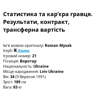
Колективний прогноз
Турніри
Статистика та кар’єра гравця.
Чемпіонат Світу
Україна. Прем’єр-Ліга
Результати, контракт,
Україна. Перша Ліга
трансферна вартість
Ліга Чемпіонів
Англія. Прем’єр-Ліга
Іспанія. Ла Ліга
Ім'я мовою оригіналу:
Roman Mysak
Ще Турніри >>>
Клуб:
Колос
Таблиці
Ігровий номер:
21
Чемпіонат Світу. Турнирні таблиці
Позиція:
Воротар
Таблиця УПЛ
Національність:
Ukraine
Перша Ліга
Місце народження:
Lviv Ukraine
Таблиця АПЛ
Вік:
34
(9 Вересня 1991)
Таблиця Ла Ліги
Зріст:
189
см
Таблиця Ліги Чемпіонів
Вага:
83
кг
Всі таблиці >>>
Рейтинги
Рейтинг країн УЄФА
Рейтинг клубів УЄФА