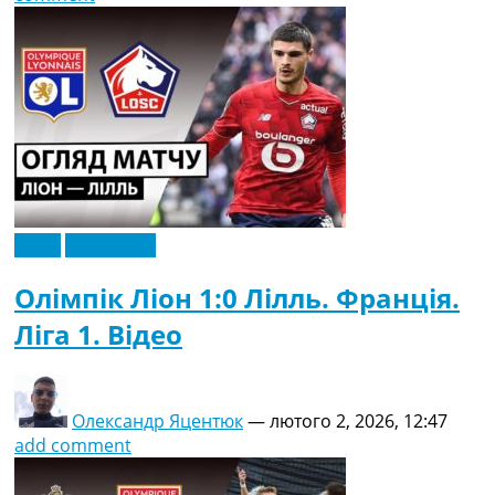
Відео
Ексклюзив
Олімпік Ліон 1:0 Лілль. Франція.
Ліга 1. Відео
Олександр Яцентюк
—
лютого 2, 2026, 12:47
add comment