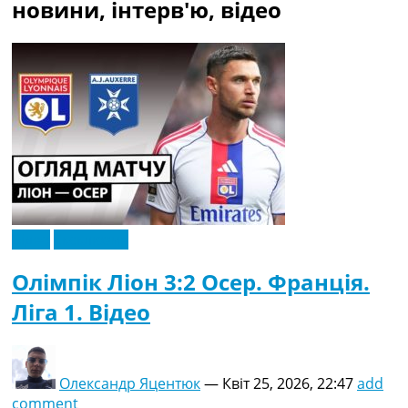
новини, інтерв'ю, відео
Україна. Прем’єр-Ліга
Україна. Перша Ліга
Ліга Чемпіонів
Англія. Прем’єр-Ліга
Іспанія. Ла Ліга
Ще Турніри >>>
Таблиці
Чемпіонат Світу. Турнирні таблиці
Таблиця УПЛ
Перша Ліга
Таблиця АПЛ
Таблиця Ла Ліги
Відео
Ексклюзив
Таблиця Ліги Чемпіонів
Всі таблиці >>>
Олімпік Ліон 3:2 Осер. Франція.
Рейтинги
Ліга 1. Відео
Рейтинг країн УЄФА
Рейтинг клубів УЄФА
Рейтинг ФІФА
Телепрограма
Олександр Яцентюк
—
Квіт 25, 2026, 22:47
add
comment