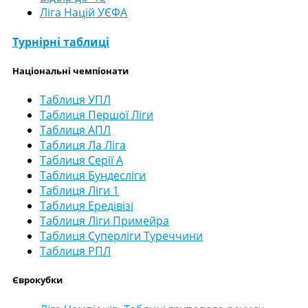
Ліга Націй УЄФА
Турнірні таблиці
Національні чемпіонати
Таблиця УПЛ
Таблиця Першої Ліги
Таблиця АПЛ
Таблиця Ла Ліга
Таблиця Серії А
Таблиця Бундесліги
Таблиця Ліги 1
Таблиця Ередівізі
Таблиця Ліги Примейра
Таблиця Суперліги Туреччини
Таблиця РПЛ
Єврокубки