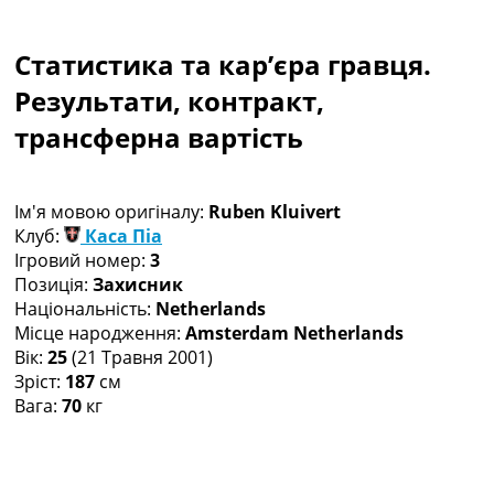
Колективний прогноз
Турніри
Статистика та кар’єра гравця.
Чемпіонат Світу
Україна. Прем’єр-Ліга
Результати, контракт,
Україна. Перша Ліга
трансферна вартість
Ліга Чемпіонів
Англія. Прем’єр-Ліга
Іспанія. Ла Ліга
Ім'я мовою оригіналу:
Ruben Kluivert
Ще Турніри >>>
Клуб:
Каса Піа
Таблиці
Ігровий номер:
3
Чемпіонат Світу. Турнирні таблиці
Позиція:
Захисник
Таблиця УПЛ
Національність:
Netherlands
Перша Ліга
Місце народження:
Amsterdam Netherlands
Таблиця АПЛ
Вік:
25
(21 Травня 2001)
Таблиця Ла Ліги
Зріст:
187
см
Таблиця Ліги Чемпіонів
Вага:
70
кг
Всі таблиці >>>
Рейтинги
Рейтинг країн УЄФА
Рейтинг клубів УЄФА