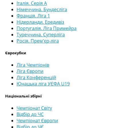
Італія. Серія А
Німеччина. Бундесліга
Франція. Ліга 1
Нідерланди. Ередивіз
Португалія. Ліга Примейра
Туреччина. Суперліга
Росія. Прем'єр-ліга
Єврокубки
Ліга Чемпіонів
Ліга Європи
Ліга Конференцій
Юнацька ліга УЄФА U19
Національні збірні
Чемпіонат Світу
Відбір до ЧС
Чемпіонат Європи
Відбір до ЧЄ