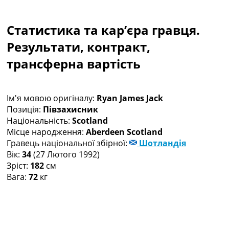
Колективний прогноз
Турніри
Статистика та кар’єра гравця.
Чемпіонат Світу
Україна. Прем’єр-Ліга
Результати, контракт,
Україна. Перша Ліга
трансферна вартість
Ліга Чемпіонів
Англія. Прем’єр-Ліга
Іспанія. Ла Ліга
Ім'я мовою оригіналу:
Ryan James Jack
Ще Турніри >>>
Позиція:
Півзахисник
Таблиці
Національність:
Scotland
Чемпіонат Світу. Турнирні таблиці
Місце народження:
Aberdeen Scotland
Таблиця УПЛ
Гравець національної збірної:
Шотландія
Перша Ліга
Вік:
34
(27 Лютого 1992)
Таблиця АПЛ
Зріст:
182
см
Таблиця Ла Ліги
Вага:
72
кг
Таблиця Ліги Чемпіонів
Всі таблиці >>>
Рейтинги
Рейтинг країн УЄФА
Рейтинг клубів УЄФА