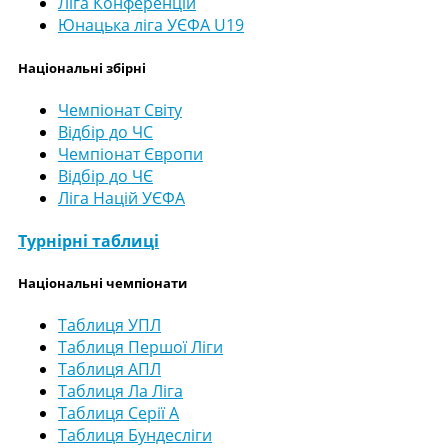
Ліга Конференцій
Юнацька ліга УЄФА U19
Національні збірні
Чемпіонат Світу
Відбір до ЧС
Чемпіонат Європи
Відбір до ЧЄ
Ліга Націй УЄФА
Турнірні таблиці
Національні чемпіонати
Таблиця УПЛ
Таблиця Першої Ліги
Таблиця АПЛ
Таблиця Ла Ліга
Таблиця Серії А
Таблиця Бундесліги