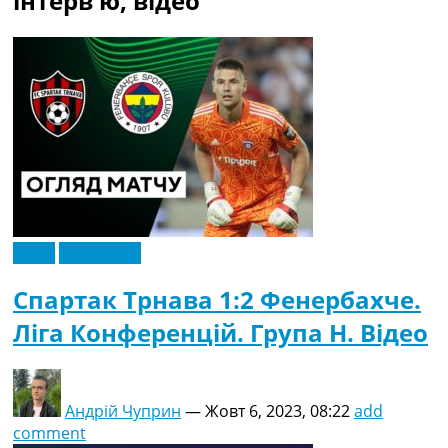
інтерв'ю, відео
Рейтинг ФІФА
Телепрограма
RU
UA
Categories
Головна
Новини футболу
Відео
Новини футболу України
Відео
Ексклюзив
Футбольні трансфери
Останні коментарі
Спартак Трнава 1:2 Фенербахче.
Конкурс прогнозів
Ліга Конференцій. Група H. Відео
Логін
Рейтінги
Правила
Колективний прогноз
Андрій Чуприн
—
Жовт 6, 2023, 08:22
add
Турніри
comment
Чемпіонат Світу