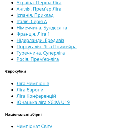
Україна. Перша Ліга
Англія. Прем'єр Ліга
Іспанія. Приклад
Італія. Серія А
Німеччина. Бундесліга
Франція. Ліга 1
Нідерланди. Ередивіз
Португалія. Ліга Примейра
Туреччина. Суперліга
Росія. Прем'єр-ліга
Єврокубки
Ліга Чемпіонів
Ліга Європи
Ліга Конференцій
Юнацька ліга УЄФА U19
Національні збірні
Чемпіонат Світу