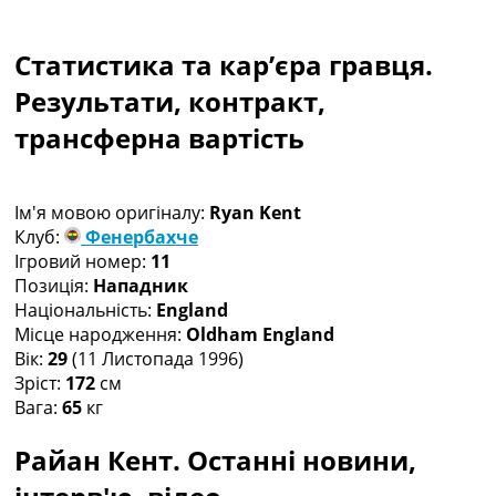
Колективний прогноз
Турніри
Статистика та кар’єра гравця.
Чемпіонат Світу
Україна. Прем’єр-Ліга
Результати, контракт,
Україна. Перша Ліга
трансферна вартість
Ліга Чемпіонів
Англія. Прем’єр-Ліга
Іспанія. Ла Ліга
Ім'я мовою оригіналу:
Ryan Kent
Ще Турніри >>>
Клуб:
Фенербахче
Таблиці
Ігровий номер:
11
Чемпіонат Світу. Турнирні таблиці
Позиція:
Нападник
Таблиця УПЛ
Національність:
England
Перша Ліга
Місце народження:
Oldham England
Таблиця АПЛ
Вік:
29
(11 Листопада 1996)
Таблиця Ла Ліги
Зріст:
172
см
Таблиця Ліги Чемпіонів
Вага:
65
кг
Всі таблиці >>>
Рейтинги
Райан Кент. Останні новини,
Рейтинг країн УЄФА
Рейтинг клубів УЄФА