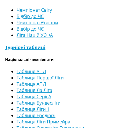
Чемпіонат Світу
Відбір до ЧС
Чемпіонат Європи
Відбір до ЧЄ
Ліга Націй УЄФА
Турнірні таблиці
Національні чемпіонати
Таблиця УПЛ
Таблиця Першої Ліги
Таблиця АПЛ
Таблиця Ла Ліга
Таблиця Серії А
Таблиця Бундесліги
Таблиця Ліги 1
Таблиця Ередівізі
Таблиця Ліги Примейра