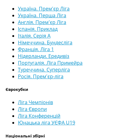
Україна. Прем'єр Ліга
Україна. Перша Ліга
Англія. Прем'єр Ліга
Іспанія. Приклад
Італія. Серія А
Німеччина. Бундесліга
Франція. Ліга 1
Нідерланди. Ередивіз
Португалія. Ліга Примейра
Туреччина. Суперліга
Росія. Прем'єр-ліга
Єврокубки
Ліга Чемпіонів
Ліга Європи
Ліга Конференцій
Юнацька ліга УЄФА U19
Національні збірні