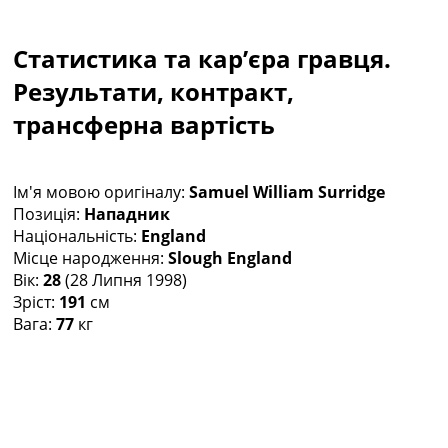
Колективний прогноз
Турніри
Статистика та кар’єра гравця.
Чемпіонат Світу
Україна. Прем’єр-Ліга
Результати, контракт,
Україна. Перша Ліга
трансферна вартість
Ліга Чемпіонів
Англія. Прем’єр-Ліга
Іспанія. Ла Ліга
Ім'я мовою оригіналу:
Samuel William Surridge
Ще Турніри >>>
Позиція:
Нападник
Таблиці
Національність:
England
Чемпіонат Світу. Турнирні таблиці
Місце народження:
Slough England
Таблиця УПЛ
Вік:
28
(28 Липня 1998)
Перша Ліга
Зріст:
191
см
Таблиця АПЛ
Вага:
77
кг
Таблиця Ла Ліги
Таблиця Ліги Чемпіонів
Всі таблиці >>>
Рейтинги
Рейтинг країн УЄФА
Рейтинг клубів УЄФА