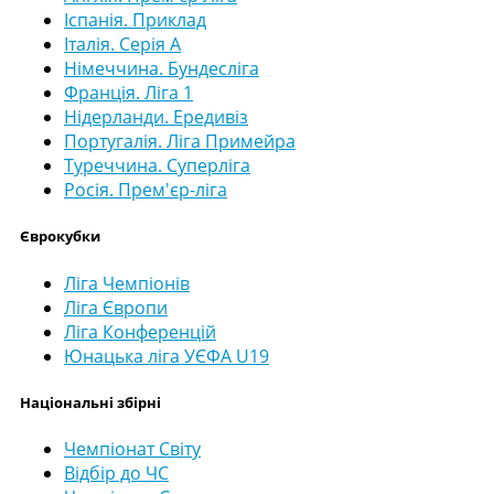
Іспанія. Приклад
Італія. Серія А
Німеччина. Бундесліга
Франція. Ліга 1
Нідерланди. Ередивіз
Португалія. Ліга Примейра
Туреччина. Суперліга
Росія. Прем'єр-ліга
Єврокубки
Ліга Чемпіонів
Ліга Європи
Ліга Конференцій
Юнацька ліга УЄФА U19
Національні збірні
Чемпіонат Світу
Відбір до ЧС