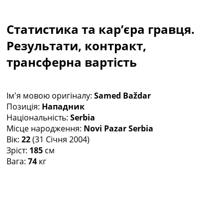
Колективний прогноз
Турніри
Статистика та кар’єра гравця.
Чемпіонат Світу
Україна. Прем’єр-Ліга
Результати, контракт,
Україна. Перша Ліга
трансферна вартість
Ліга Чемпіонів
Англія. Прем’єр-Ліга
Іспанія. Ла Ліга
Ім'я мовою оригіналу:
Samed Baždar
Ще Турніри >>>
Позиція:
Нападник
Таблиці
Національність:
Serbia
Чемпіонат Світу. Турнирні таблиці
Місце народження:
Novi Pazar Serbia
Таблиця УПЛ
Вік:
22
(31 Січня 2004)
Перша Ліга
Зріст:
185
см
Таблиця АПЛ
Вага:
74
кг
Таблиця Ла Ліги
Таблиця Ліги Чемпіонів
Всі таблиці >>>
Рейтинги
Рейтинг країн УЄФА
Рейтинг клубів УЄФА