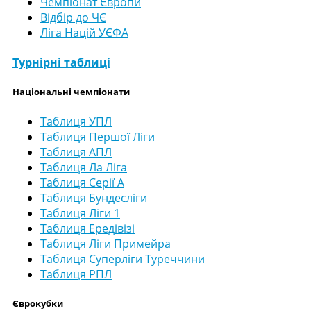
Чемпіонат Європи
Відбір до ЧЄ
Ліга Націй УЄФА
Турнірні таблиці
Національні чемпіонати
Таблиця УПЛ
Таблиця Першої Ліги
Таблиця АПЛ
Таблиця Ла Ліга
Таблиця Серії А
Таблиця Бундесліги
Таблиця Ліги 1
Таблиця Ередівізі
Таблиця Ліги Примейра
Таблиця Суперліги Туреччини
Таблиця РПЛ
Єврокубки