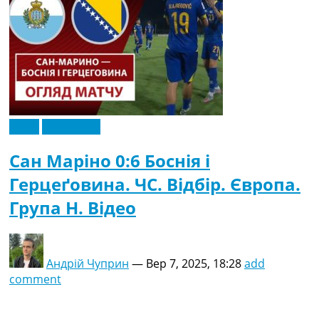
Відео
Ексклюзив
Сан Маріно 0:6 Боснія і
Герцеґовина. ЧC. Відбір. Європа.
Група H. Відео
Андрій Чуприн
—
Вер 7, 2025, 18:28
add
comment