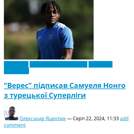
Ексклюзив
Новини футболу України
Футбольні
трансфери
“Верес” підписав Самуеля Нонго
з турецької Суперліги
Олександр Яцентюк
—
Серп 22, 2024, 11:33
add
comment