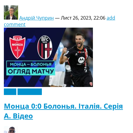
Андрій Чуприн
—
Лист 26, 2023, 22:06
add
comment
Відео
Ексклюзив
Монца 0:0 Болонья. Італія. Серія
A. Відео