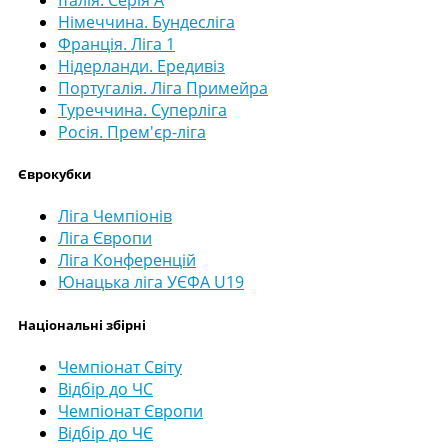
Італія. Серія А
Німеччина. Бундесліга
Франція. Ліга 1
Нідерланди. Ередивіз
Португалія. Ліга Примейра
Туреччина. Суперліга
Росія. Прем'єр-ліга
Єврокубки
Ліга Чемпіонів
Ліга Європи
Ліга Конференцій
Юнацька ліга УЄФА U19
Національні збірні
Чемпіонат Світу
Відбір до ЧС
Чемпіонат Європи
Відбір до ЧЄ