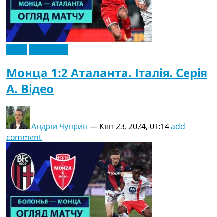
Відео
Ексклюзив
Монца 1:2 Аталанта. Італія. Серія
A. Відео
Андрій Чуприн
—
Квіт 23, 2024, 01:14
add
comment