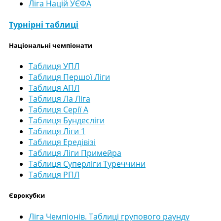
Ліга Націй УЄФА
Турнірні таблиці
Національні чемпіонати
Таблиця УПЛ
Таблиця Першої Ліги
Таблиця АПЛ
Таблиця Ла Ліга
Таблиця Серії А
Таблиця Бундесліги
Таблиця Ліги 1
Таблиця Ередівізі
Таблиця Ліги Примейра
Таблиця Суперліги Туреччини
Таблиця РПЛ
Єврокубки
Ліга Чемпіонів. Таблиці групового раунду