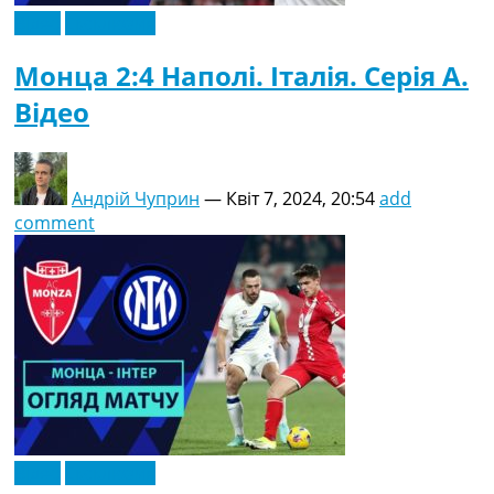
Відео
Ексклюзив
Монца 2:4 Наполі. Італія. Серія A.
Відео
Андрій Чуприн
—
Квіт 7, 2024, 20:54
add
comment
Відео
Ексклюзив