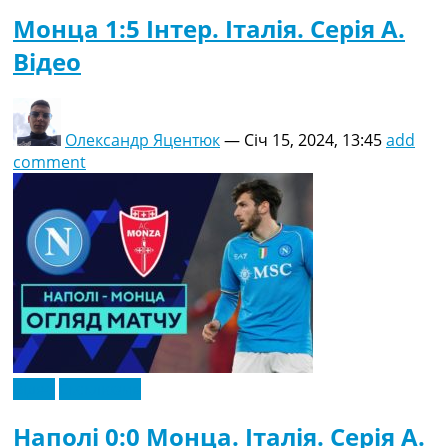
Монца 1:5 Інтер. Італія. Серія A.
Відео
Олександр Яцентюк
—
Січ 15, 2024, 13:45
add
comment
Відео
Ексклюзив
Наполі 0:0 Монца. Італія. Серія A.