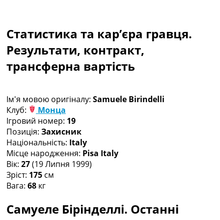
Рейтинг ФІФА
Телепрограма
Статистика та кар’єра гравця.
RU
UA
Результати, контракт,
трансферна вартість
Categories
Головна
Новини футболу
Ім'я мовою оригіналу:
Samuele Birindelli
Відео
Клуб:
Монца
Новини футболу України
Ігровий номер:
19
Футбольні трансфери
Позиція:
Захисник
Останні коментарі
Національність:
Italy
Конкурс прогнозів
Місце народження:
Pisa Italy
Логін
Вік:
27
(19 Липня 1999)
Рейтінги
Зріст:
175
см
Правила
Вага:
68
кг
Колективний прогноз
Турніри
Самуеле Бірінделлі. Останні
Чемпіонат Світу