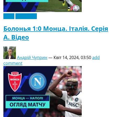
Відео
Ексклюзив
Болонья 1:0 Монца. Італія. Серія
A. Відео
Андрій Чуприн
—
Квіт 14, 2024, 03:50
add
comment