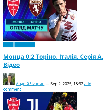
Відео
Ексклюзив
Монца 0:2 Торіно. Італія. Серія A.
Відео
Андрій Чуприн
—
Бер 2, 2025, 18:32
add
comment