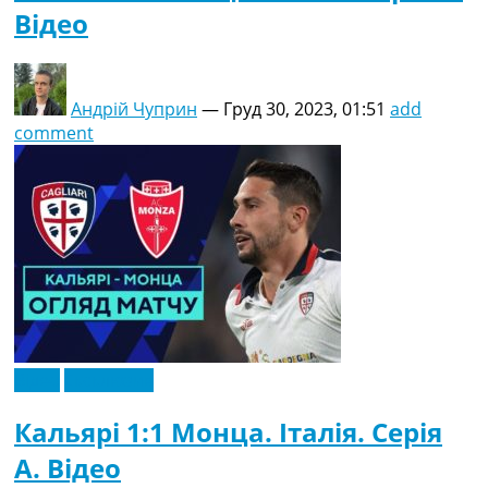
Відео
Андрій Чуприн
—
Груд 30, 2023, 01:51
add
comment
Відео
Ексклюзив
Кальярі 1:1 Монца. Італія. Серія
A. Відео