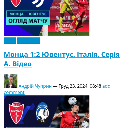
Відео
Ексклюзив
Монца 1:2 Ювентус. Італія. Серія
A. Відео
Андрій Чуприн
—
Груд 23, 2024, 08:48
add
comment