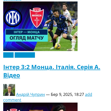
Відео
Ексклюзив
Інтер 3:2 Монца. Італія. Серія A.
Відео
Андрій Чуприн
—
Бер 9, 2025, 18:27
add
comment