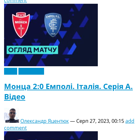
comment
Відео
Ексклюзив
Монца 2:0 Емполі. Італія. Серія A.
Відео
Олександр Яцентюк
—
Серп 27, 2023, 00:15
add
comment