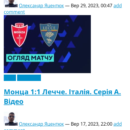
Олександр Яцентюк
—
Вер 29, 2023, 00:47
add
comment
Відео
Ексклюзив
Монца 1:1 Лечче. Італія. Серія A.
Відео
Олександр Яцентюк
—
Вер 17, 2023, 22:00
add