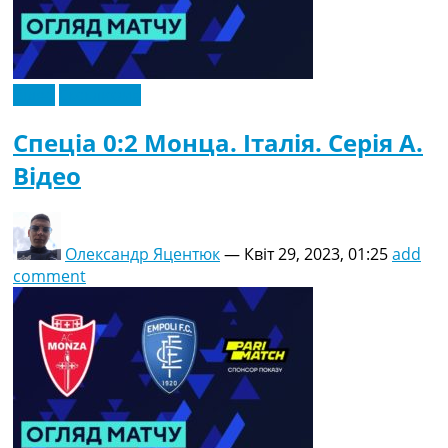
Відео
Ексклюзив
Спеціа 0:2 Монца. Італія. Серія A.
Відео
Олександр Яцентюк
—
Квіт 29, 2023, 01:25
add
comment