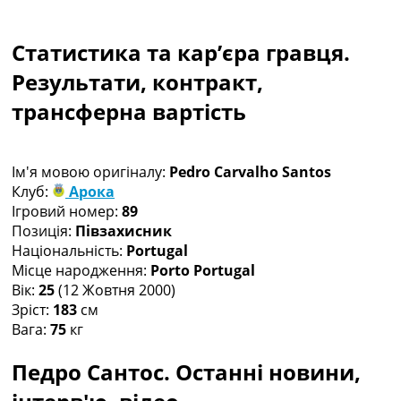
Колективний прогноз
Турніри
Статистика та кар’єра гравця.
Чемпіонат Світу
Україна. Прем’єр-Ліга
Результати, контракт,
Україна. Перша Ліга
трансферна вартість
Ліга Чемпіонів
Англія. Прем’єр-Ліга
Іспанія. Ла Ліга
Ім'я мовою оригіналу:
Pedro Carvalho Santos
Ще Турніри >>>
Клуб:
Арока
Таблиці
Ігровий номер:
89
Чемпіонат Світу. Турнирні таблиці
Позиція:
Півзахисник
Таблиця УПЛ
Національність:
Portugal
Перша Ліга
Місце народження:
Porto Portugal
Таблиця АПЛ
Вік:
25
(12 Жовтня 2000)
Таблиця Ла Ліги
Зріст:
183
см
Таблиця Ліги Чемпіонів
Вага:
75
кг
Всі таблиці >>>
Рейтинги
Педро Сантос. Останні новини,
Рейтинг країн УЄФА
Рейтинг клубів УЄФА