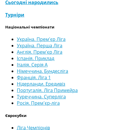
Сьогодні народились
Турніри
Національні чемпіонати
Україна. Прем'єр Ліга
Україна. Перша Ліга
Англія. Прем'єр Ліга
Іспанія. Приклад
Італія. Серія А
Німеччина. Бундесліга
Франція. Ліга 1
Нідерланди. Ередивіз
Португалія. Ліга Примейра
Туреччина. Суперліга
Росія. Прем'єр-ліга
Єврокубки
Ліга Чемпіонів