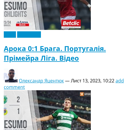
Відео
Ексклюзив
Арока 0:1 Брага. Португалія.
Прімейра Ліга. Відео
Олександр Яцентюк
—
Лист 13, 2023, 10:22
add
comment