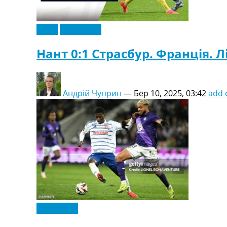
Відео
Ексклюзив
Нант 0:1 Страсбур. Франція. Лі
Андрій Чуприн
—
Бер 10, 2025, 03:42
add
Ексклюзив