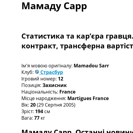
Мамаду Сарр
Турніри
Чемпіонат Світу
Україна. Прем’єр-Ліга
Україна. Перша Ліга
Ліга Чемпіонів
Статистика та кар’єра гравця
Англія. Прем’єр-Ліга
контракт, трансферна вартіс
Іспанія. Ла Ліга
Ще Турніри >>>
Таблиці
Чемпіонат Світу. Турнирні таблиці
Ім'я мовою оригіналу:
Mamadou Sarr
Таблиця УПЛ
Клуб:
Страсбур
Перша Ліга
Ігровий номер:
12
Таблиця АПЛ
Позиція:
Захисник
Таблиця Ла Ліги
Національність:
France
Таблиця Ліги Чемпіонів
Місце народження:
Martigues France
Всі таблиці >>>
Вік:
20
(29 Серпня 2005)
Рейтинги
Зріст:
194
см
Рейтинг країн УЄФА
Вага:
77
кг
Рейтинг клубів УЄФА
Мамаду Сарр. Останні новини,
Рейтинг ФІФА