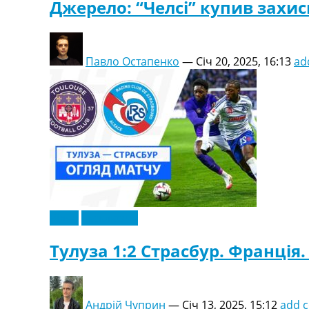
Джерело: “Челсі” купив захис
Павло Остапенко
—
Січ 20, 2025, 16:13
ad
Відео
Ексклюзив
Тулуза 1:2 Страсбур. Франція. 
Андрій Чуприн
—
Січ 13, 2025, 15:12
add 