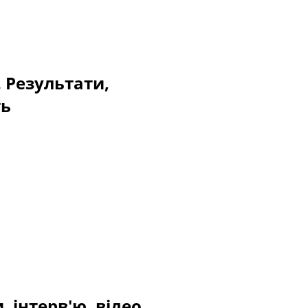
. Результати,
ть
 інтерв'ю, відео