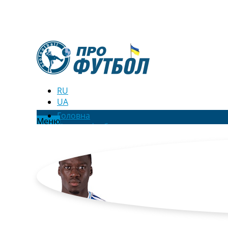
RU
UA
Головна
Меню
Новини футболу
Відео
Новини футболу України
Футбольні трансфери
Останні коментарі
Конкурс прогнозів
Логін
Рейтінги
Правила
Колективний прогноз