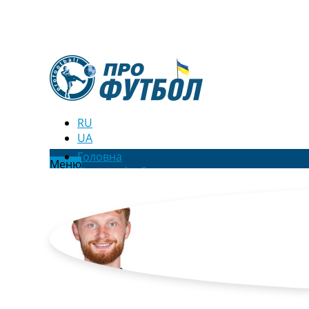
RU
UA
Головна
Меню
Новини футболу
Відео
Новини футболу України
Футбольні трансфери
Останні коментарі
Конкурс прогнозів
Логін
Рейтінги
Правила
Колективний прогноз