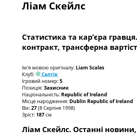
Ліам Скейлс
Турніри
Чемпіонат Світу
Україна. Прем’єр-Ліга
Україна. Перша Ліга
Ліга Чемпіонів
Статистика та кар’єра гравця
Англія. Прем’єр-Ліга
контракт, трансферна вартіс
Іспанія. Ла Ліга
Ще Турніри >>>
Таблиці
Чемпіонат Світу. Турнирні таблиці
Ім'я мовою оригіналу:
Liam Scales
Таблиця УПЛ
Клуб:
Селтік
Перша Ліга
Ігровий номер:
5
Таблиця АПЛ
Позиція:
Захисник
Таблиця Ла Ліги
Національність:
Republic of Ireland
Таблиця Ліги Чемпіонів
Місце народження:
Dublin Republic of Ireland
Всі таблиці >>>
Вік:
27
(8 Серпня 1998)
Рейтинги
Зріст:
187
см
Рейтинг країн УЄФА
Ліам Скейлс. Останні новини, 
Рейтинг клубів УЄФА
Рейтинг ФІФА