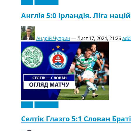
Відео
Ексклюзив
Англія 5:0 Ірландія. Ліга наці
Андрій Чуприн
—
Лист 17, 2024, 21:26
add
Відео
Ексклюзив
Селтік Глазго 5:1 Слован Браті