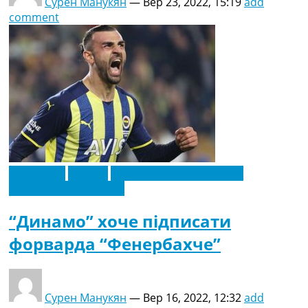
Сурен Манукян
—
Вер 23, 2022, 15:19
add
comment
Ексклюзив
Європа
Новини футболу України
Футбольні трансфери
“Динамо” хоче підписати
форварда “Фенербахче”
Сурен Манукян
—
Вер 16, 2022, 12:32
add