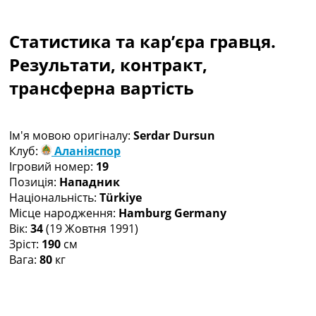
Колективний прогноз
Турніри
Статистика та кар’єра гравця.
Чемпіонат Світу
Україна. Прем’єр-Ліга
Результати, контракт,
Україна. Перша Ліга
трансферна вартість
Ліга Чемпіонів
Англія. Прем’єр-Ліга
Іспанія. Ла Ліга
Ім'я мовою оригіналу:
Serdar Dursun
Ще Турніри >>>
Клуб:
Аланіяспор
Таблиці
Ігровий номер:
19
Чемпіонат Світу. Турнирні таблиці
Позиція:
Нападник
Таблиця УПЛ
Національність:
Türkiye
Перша Ліга
Місце народження:
Hamburg Germany
Таблиця АПЛ
Вік:
34
(19 Жовтня 1991)
Таблиця Ла Ліги
Зріст:
190
см
Таблиця Ліги Чемпіонів
Вага:
80
кг
Всі таблиці >>>
Рейтинги
Рейтинг країн УЄФА
Рейтинг клубів УЄФА