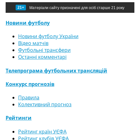
21+
Матеріали сайту призначені для осіб старше 21 року
Новини футболу
Новини футболу України
Відео матчів
Футбольні трансфери
Останні комментарі
Телепрограма футбольних трансляцій
Конкурс прогнозів
Правила
Колективний прогноз
Рейтинги
Рейтинг країн УЄФА
Рейтинг клубів УЄФА