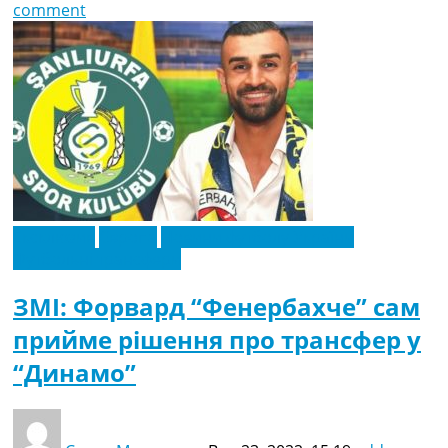
comment
Ексклюзив
Європа
Новини футболу України
Футбольні трансфери
ЗМІ: Форвард “Фенербахче” сам
прийме рішення про трансфер у
“Динамо”