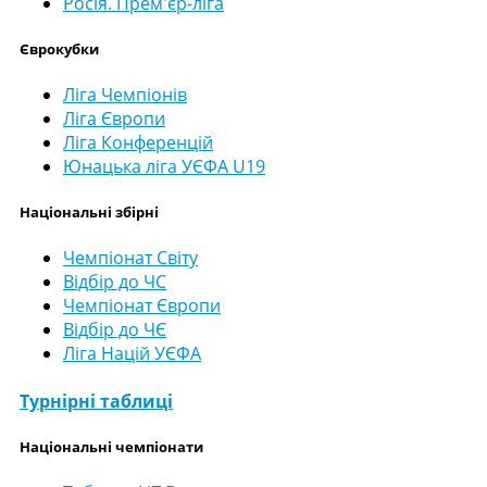
Росія. Прем'єр-ліга
Єврокубки
Ліга Чемпіонів
Ліга Європи
Ліга Конференцій
Юнацька ліга УЄФА U19
Національні збірні
Чемпіонат Світу
Відбір до ЧС
Чемпіонат Європи
Відбір до ЧЄ
Ліга Націй УЄФА
Турнірні таблиці
Національні чемпіонати