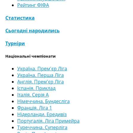
Рейтинг ФІФА
Статистика
Сьогодні народились
Турніри
Національні чемпіонати
Україна. Прем'єр Ліга
Україна. Перша Ліга
Англія. Прем'єр Ліга
Іспанія. Приклад
Італія. Серія А
Німеччина. Бундесліга
Франція. Ліга 1
Нідерланди. Ередивіз
Португалія. Ліга Примейра
Туреччина. Суперліга