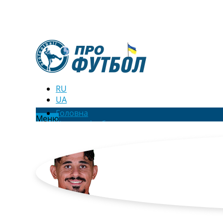
RU
UA
Головна
Меню
Новини футболу
Відео
Новини футболу України
Футбольні трансфери
Останні коментарі
Конкурс прогнозів
Логін
Рейтінги
Правила
Колективний прогноз