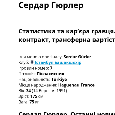
Сердар Гюрлер
Турніри
Чемпіонат Світу
Україна. Прем’єр-Ліга
Україна. Перша Ліга
Ліга Чемпіонів
Статистика та кар’єра гравця
Англія. Прем’єр-Ліга
контракт, трансферна вартіс
Іспанія. Ла Ліга
Ще Турніри >>>
Таблиці
Чемпіонат Світу. Турнирні таблиці
Ім'я мовою оригіналу:
Serdar Gürler
Таблиця УПЛ
Клуб:
Істанбул Башакшехір
Перша Ліга
Ігровий номер:
7
Таблиця АПЛ
Позиція:
Півзахисник
Таблиця Ла Ліги
Національність:
Türkiye
Таблиця Ліги Чемпіонів
Місце народження:
Haguenau France
Всі таблиці >>>
Вік:
34
(14 Вересня 1991)
Рейтинги
Зріст:
175
см
Рейтинг країн УЄФА
Вага:
75
кг
Рейтинг клубів УЄФА
Сердар Гюрлер. Останні новин
Рейтинг ФІФА