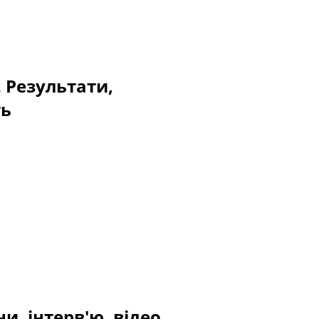
. Результати,
ть
и, інтерв'ю, відео