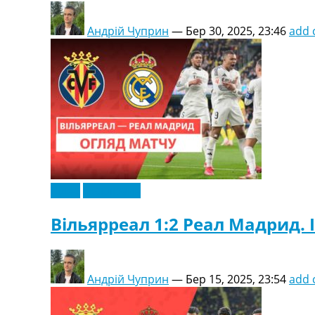
Андрій Чуприн
—
Бер 30, 2025, 23:46
add
Відео
Ексклюзив
Вільярреал 1:2 Реал Мадрид. І
Андрій Чуприн
—
Бер 15, 2025, 23:54
add