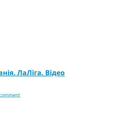
нія. ЛаЛіга. Відео
 comment