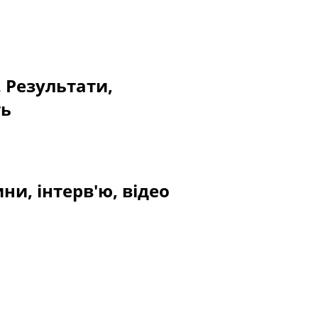
. Результати,
ть
ни, інтерв'ю, відео