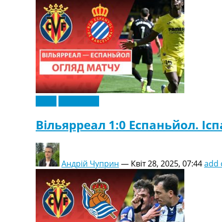
Відео
Ексклюзив
Вільярреал 1:0 Еспаньйол. Іспа
Андрій Чуприн
—
Квіт 28, 2025, 07:44
add