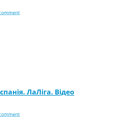
 comment
спанія. ЛаЛіга. Відео
 comment