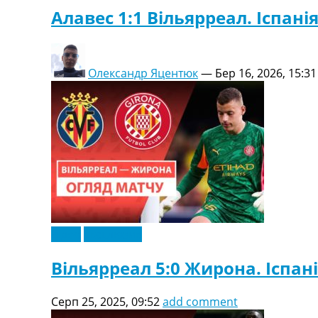
Україна. Перша Ліга
Алавес 1:1 Вільярреал. Іспанія
Ліга Чемпіонів
Англія. Прем’єр-Ліга
Іспанія. Ла Ліга
Олександр Яцентюк
—
Бер 16, 2026, 15:31
Ще Турніри >>>
Таблиці
Чемпіонат Світу. Турнирні таблиці
Таблиця УПЛ
Перша Ліга
Таблиця АПЛ
Таблиця Ла Ліги
Таблиця Ліги Чемпіонів
Всі таблиці >>>
Рейтинги
Рейтинг країн УЄФА
Відео
Ексклюзив
Рейтинг клубів УЄФА
Рейтинг ФІФА
Вільярреал 5:0 Жирона. Іспані
Телепрограма
Серп 25, 2025, 09:52
add comment