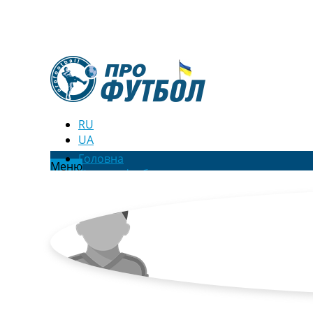
RU
UA
Головна
Меню
Новини футболу
Відео
Новини футболу України
Футбольні трансфери
Останні коментарі
Конкурс прогнозів
Логін
Рейтінги
Правила
Колективний прогноз