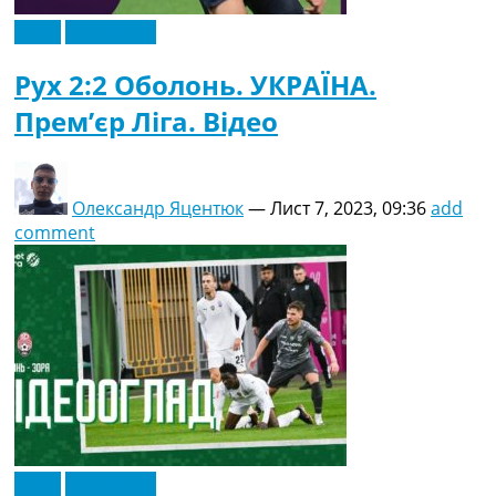
Відео
Ексклюзив
Рух 2:2 Оболонь. УКРАЇНА.
Прем’єр Ліга. Відео
Олександр Яцентюк
—
Лист 7, 2023, 09:36
add
comment
Відео
Ексклюзив