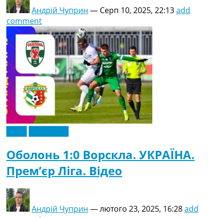
Андрій Чуприн
—
Серп 10, 2025, 22:13
add
comment
Відео
Ексклюзив
Оболонь 1:0 Ворскла. УКРАЇНА.
Прем’єр Ліга. Відео
Андрій Чуприн
—
лютого 23, 2025, 16:28
add