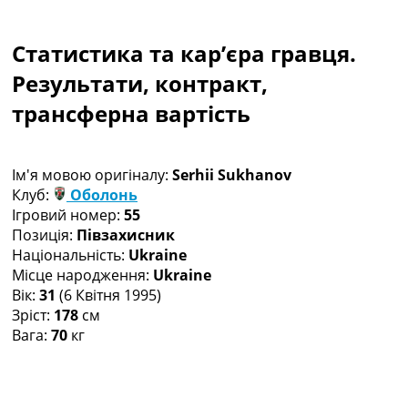
Колективний прогноз
Турніри
Статистика та кар’єра гравця.
Чемпіонат Світу
Україна. Прем’єр-Ліга
Результати, контракт,
Україна. Перша Ліга
трансферна вартість
Ліга Чемпіонів
Англія. Прем’єр-Ліга
Іспанія. Ла Ліга
Ім'я мовою оригіналу:
Serhii Sukhanov
Ще Турніри >>>
Клуб:
Оболонь
Таблиці
Ігровий номер:
55
Чемпіонат Світу. Турнирні таблиці
Позиція:
Півзахисник
Таблиця УПЛ
Національність:
Ukraine
Перша Ліга
Місце народження:
Ukraine
Таблиця АПЛ
Вік:
31
(6 Квітня 1995)
Таблиця Ла Ліги
Зріст:
178
см
Таблиця Ліги Чемпіонів
Вага:
70
кг
Всі таблиці >>>
Рейтинги
Рейтинг країн УЄФА
Рейтинг клубів УЄФА