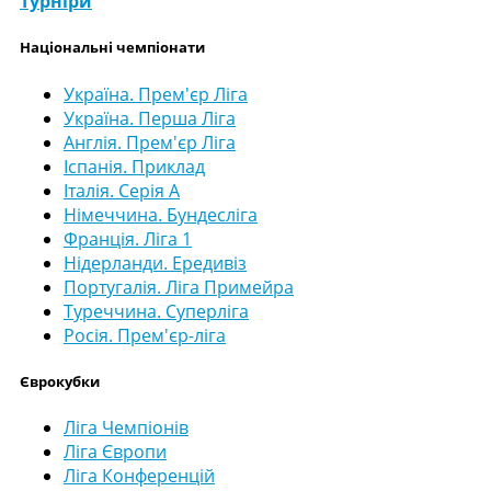
Турніри
Національні чемпіонати
Україна. Прем'єр Ліга
Україна. Перша Ліга
Англія. Прем'єр Ліга
Іспанія. Приклад
Італія. Серія А
Німеччина. Бундесліга
Франція. Ліга 1
Нідерланди. Ередивіз
Португалія. Ліга Примейра
Туреччина. Суперліга
Росія. Прем'єр-ліга
Єврокубки
Ліга Чемпіонів
Ліга Європи
Ліга Конференцій