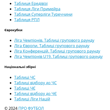
Таблиця Ередівізі
Таблиця Ліги Примейра
Таблиця Суперліги Туреччини
Таблиця РПЛ
Єврокубки
Ліга Чемпіонів. Таблиці групового раунду
Ліга Європи. Таблиці групового раунду
Ліга Конференцій. Таблиці групового раунду
Ліга Чемпіонів U19. Таблиці групового раунду
Національні збірні
Таблиці ЧС
Таблиці відбору до ЧС
Таблиці ЧЄ
Таблиці відбору до ЧЄ
Таблиці Ліги Націй
© 2024
ПРО ФУТБОЛ