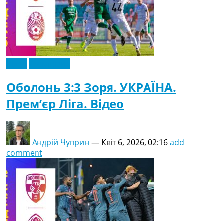
Відео
Ексклюзив
Оболонь 3:3 Зоря. УКРАЇНА.
Прем’єр Ліга. Відео
Андрій Чуприн
—
Квіт 6, 2026, 02:16
add
comment