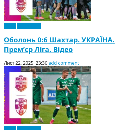
Відео
Ексклюзив
Оболонь 0:6 Шахтар. УКРАЇНА.
Прем’єр Ліга. Відео
Лист 22, 2025, 23:36
add comment
Відео
Ексклюзив