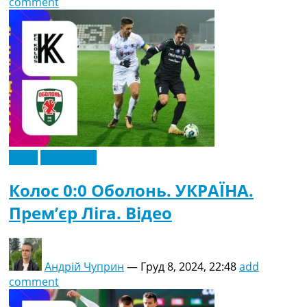
comment
Відео
Ексклюзив
Колос 0:0 Оболонь. УКРАЇНА.
Прем’єр Ліга. Відео
Андрій Чуприн
—
Груд 8, 2024, 22:48
add
comment