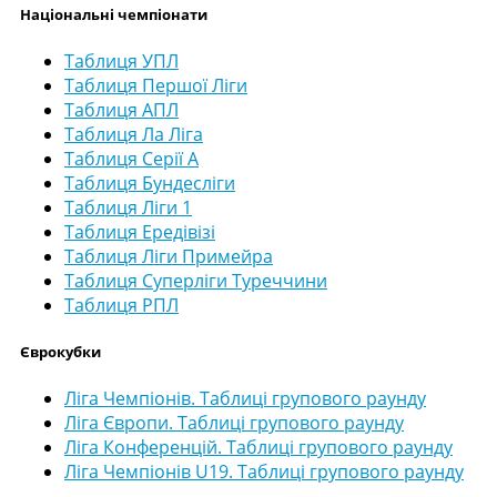
Національні чемпіонати
Таблиця УПЛ
Таблиця Першої Ліги
Таблиця АПЛ
Таблиця Ла Ліга
Таблиця Серії А
Таблиця Бундесліги
Таблиця Ліги 1
Таблиця Ередівізі
Таблиця Ліги Примейра
Таблиця Суперліги Туреччини
Таблиця РПЛ
Єврокубки
Ліга Чемпіонів. Таблиці групового раунду
Ліга Європи. Таблиці групового раунду
Ліга Конференцій. Таблиці групового раунду
Ліга Чемпіонів U19. Таблиці групового раунду