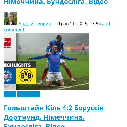
Німеччина. Бундесліга. Відео
Андрій Чуприн
—
Трав 11, 2025, 13:54
add
comment
Відео
Ексклюзив
Гольштайн Кіль 4:2 Боруссія
Дортмунд. Німеччина.
Бундесліга. Відео