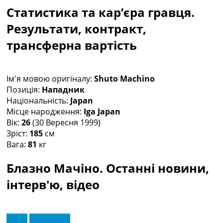
Рейтинг ФІФА
Статистика та кар’єра гравця.
Телепрограма
Результати, контракт,
RU
трансферна вартість
UA
Categories
Ім'я мовою оригіналу:
Shuto Machino
Головна
Позиція:
Нападник
Новини футболу
Національність:
Japan
Відео
Місце народження:
Iga Japan
Новини футболу України
Вік:
26
(30 Вересня 1999)
Футбольні трансфери
Зріст:
185
см
Останні коментарі
Вага:
81
кг
Конкурс прогнозів
Логін
Блазно Мачіно. Останні новини,
Рейтінги
інтерв'ю, відео
Правила
Колективний прогноз
Турніри
Відео
Ексклюзив
Чемпіонат Світу