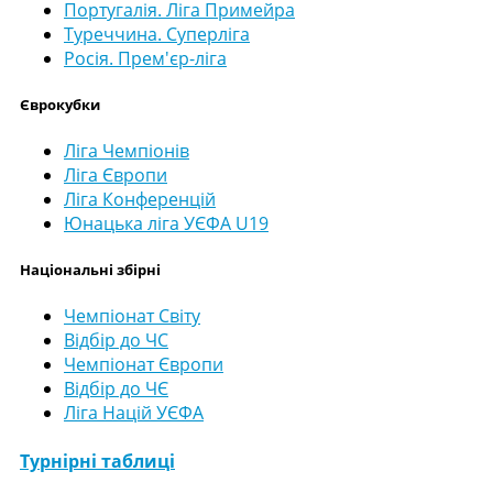
Португалія. Ліга Примейра
Туреччина. Суперліга
Росія. Прем'єр-ліга
Єврокубки
Ліга Чемпіонів
Ліга Європи
Ліга Конференцій
Юнацька ліга УЄФА U19
Національні збірні
Чемпіонат Світу
Відбір до ЧС
Чемпіонат Європи
Відбір до ЧЄ
Ліга Націй УЄФА
Турнірні таблиці