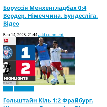
Боруссія Менхенгладбах 0:4
Вердер. Німеччина. Бундесліга.
Відео
Вер 14, 2025, 21:44
add comment
Відео
Ексклюзив
Гольштайн Кіль 1:2 Фрайбург.