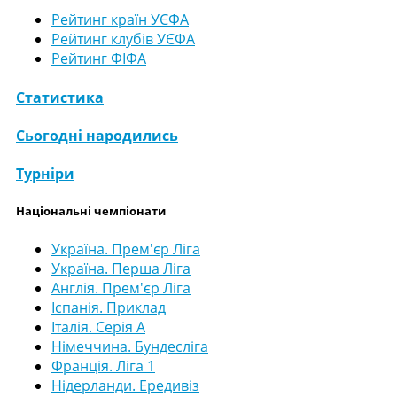
Рейтинг країн УЄФА
Рейтинг клубів УЄФА
Рейтинг ФІФА
Статистика
Сьогодні народились
Турніри
Національні чемпіонати
Україна. Прем'єр Ліга
Україна. Перша Ліга
Англія. Прем'єр Ліга
Іспанія. Приклад
Італія. Серія А
Німеччина. Бундесліга
Франція. Ліга 1
Нідерланди. Ередивіз