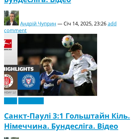
Андрій Чуприн
—
Січ 14, 2025, 23:26
add
comment
Відео
Ексклюзив
Санкт-Паулі 3:1 Гольштайн Кіль.
Німеччина. Бундесліга. Відео