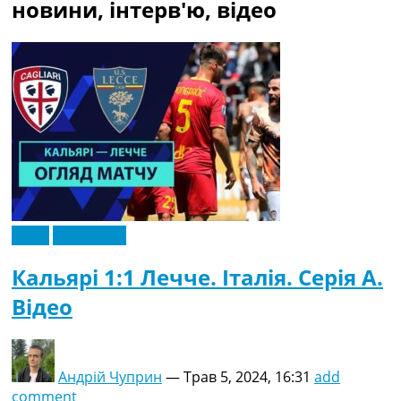
новини, інтерв'ю, відео
Україна. Прем’єр-Ліга
Україна. Перша Ліга
Ліга Чемпіонів
Англія. Прем’єр-Ліга
Іспанія. Ла Ліга
Ще Турніри >>>
Таблиці
Чемпіонат Світу. Турнирні таблиці
Таблиця УПЛ
Перша Ліга
Таблиця АПЛ
Таблиця Ла Ліги
Відео
Ексклюзив
Таблиця Ліги Чемпіонів
Всі таблиці >>>
Кальярі 1:1 Лечче. Італія. Серія A.
Рейтинги
Відео
Рейтинг країн УЄФА
Рейтинг клубів УЄФА
Рейтинг ФІФА
Телепрограма
Андрій Чуприн
—
Трав 5, 2024, 16:31
add
comment