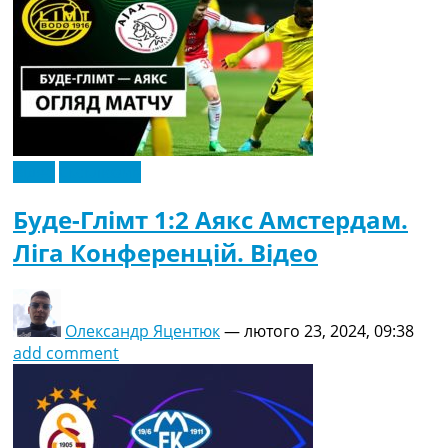
Відео
Ексклюзив
Буде-Глімт 1:2 Аякс Амстердам.
Ліга Конференцій. Відео
Олександр Яцентюк
—
лютого 23, 2024, 09:38
add comment