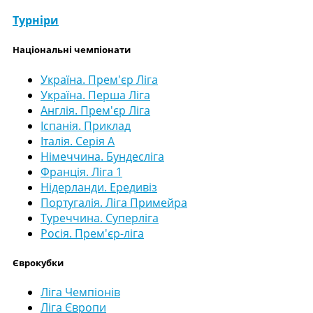
Турніри
Національні чемпіонати
Україна. Прем'єр Ліга
Україна. Перша Ліга
Англія. Прем'єр Ліга
Іспанія. Приклад
Італія. Серія А
Німеччина. Бундесліга
Франція. Ліга 1
Нідерланди. Ередивіз
Португалія. Ліга Примейра
Туреччина. Суперліга
Росія. Прем'єр-ліга
Єврокубки
Ліга Чемпіонів
Ліга Європи