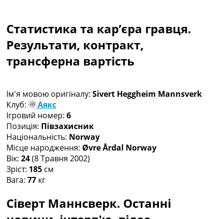
Колективний прогноз
Турніри
Статистика та кар’єра гравця.
Чемпіонат Світу
Україна. Прем’єр-Ліга
Результати, контракт,
Україна. Перша Ліга
трансферна вартість
Ліга Чемпіонів
Англія. Прем’єр-Ліга
Іспанія. Ла Ліга
Ім'я мовою оригіналу:
Sivert Heggheim Mannsverk
Ще Турніри >>>
Клуб:
Аякс
Таблиці
Ігровий номер:
6
Чемпіонат Світу. Турнирні таблиці
Позиція:
Півзахисник
Таблиця УПЛ
Національність:
Norway
Перша Ліга
Місце народження:
Øvre Årdal Norway
Таблиця АПЛ
Вік:
24
(8 Травня 2002)
Таблиця Ла Ліги
Зріст:
185
см
Таблиця Ліги Чемпіонів
Вага:
77
кг
Всі таблиці >>>
Рейтинги
Сіверт Маннсверк. Останні
Рейтинг країн УЄФА
Рейтинг клубів УЄФА