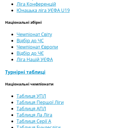
Ліга Конференцій
Юнацька ліга УЄФА U19
Національні збірні
Чемпіонат Світу
Відбір до ЧС
Чемпіонат Європи
Відбір до ЧЄ
Ліга Націй УЄФА
Турнірні таблиці
Національні чемпіонати
Таблиця УПЛ
Таблиця Першої Ліги
Таблиця АПЛ
Таблиця Ла Ліга
Таблиця Серії А
Таблиця Бундесліги