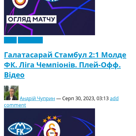
Відео
Ексклюзив
Галатасарай Стамбул 2:1 Молде
ФК. Ліга Чемпіонів. Плей-Офф.
Відео
Андрій Чуприн
—
Серп 30, 2023, 03:13
add
comment