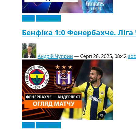
Відео
Ексклюзив
Бенфіка 1:0 Фенербахче. Ліга
Андрій Чуприн
—
Серп 28, 2025, 08:42
ad
Відео
Ексклюзив