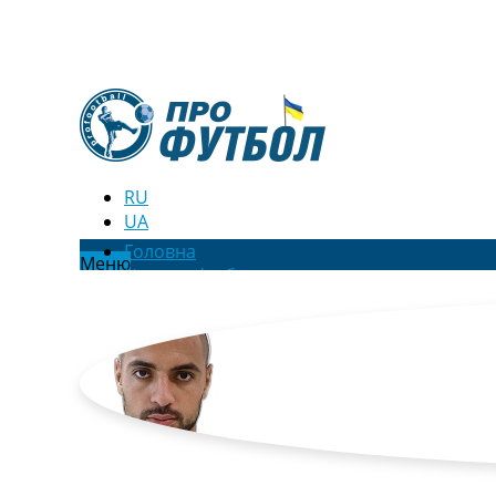
RU
UA
Головна
Меню
Новини футболу
Відео
Новини футболу України
Футбольні трансфери
Останні коментарі
Конкурс прогнозів
Логін
Рейтінги
Правила
Колективний прогноз