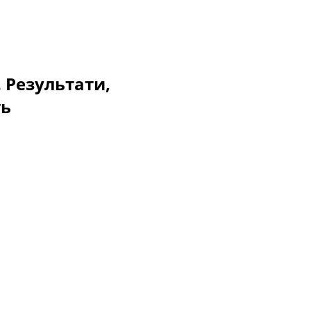
. Результати,
ть