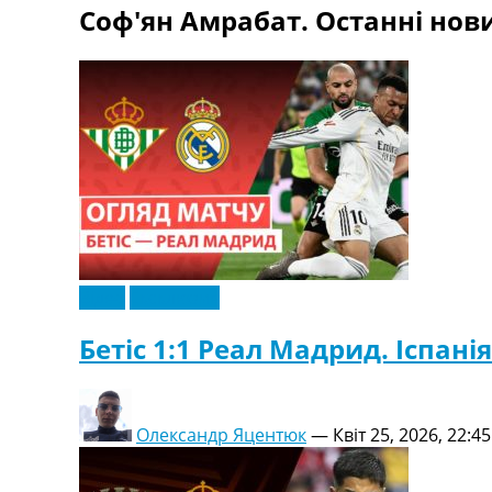
Соф'ян Амрабат. Останні нови
Телепрограма
RU
UA
Categories
Головна
Новини футболу
Відео
Новини футболу України
Футбольні трансфери
Останні коментарі
Відео
Ексклюзив
Конкурс прогнозів
Логін
Бетіс 1:1 Реал Мадрид. Іспанія
Рейтінги
Правила
Колективний прогноз
Олександр Яцентюк
—
Квіт 25, 2026, 22:45
Турніри
Чемпіонат Світу
Україна. Прем’єр-Ліга