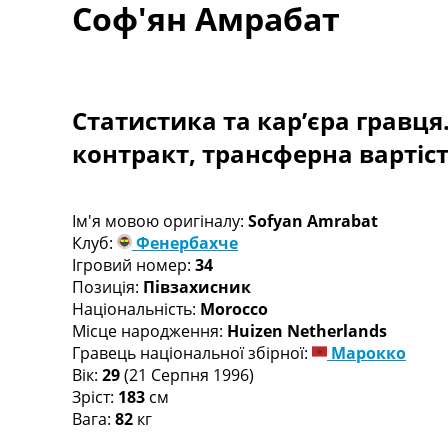
Соф'ян Амрабат
Турніри
Чемпіонат Світу
Україна. Прем’єр-Ліга
Україна. Перша Ліга
Ліга Чемпіонів
Статистика та кар’єра гравця
Англія. Прем’єр-Ліга
контракт, трансферна вартіс
Іспанія. Ла Ліга
Ще Турніри >>>
Таблиці
Чемпіонат Світу. Турнирні таблиці
Ім'я мовою оригіналу:
Sofyan Amrabat
Таблиця УПЛ
Клуб:
Фенербахче
Перша Ліга
Ігровий номер:
34
Таблиця АПЛ
Позиція:
Півзахисник
Таблиця Ла Ліги
Національність:
Morocco
Таблиця Ліги Чемпіонів
Місце народження:
Huizen Netherlands
Всі таблиці >>>
Гравець національної збірної:
Марокко
Рейтинги
Вік:
29
(21 Серпня 1996)
Рейтинг країн УЄФА
Зріст:
183
см
Рейтинг клубів УЄФА
Вага:
82
кг
Рейтинг ФІФА