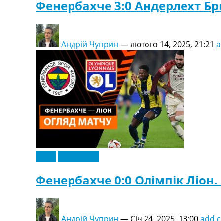
Фенербахче 3:0 Андерлехт Брю
Андрій Чуприн
—
лютого 14, 2025, 21:21
a
Відео
Ексклюзив
Фенербахче 0:0 Олімпік Ліон. 
Андрій Чуприн
—
Січ 24, 2025, 18:00
add 