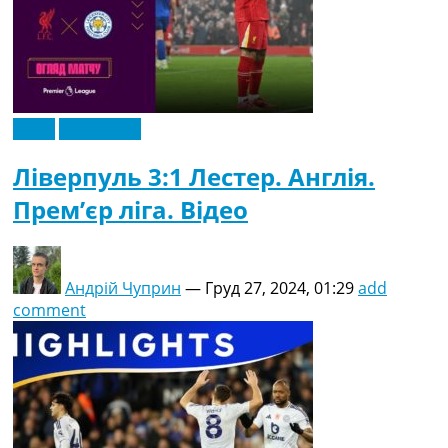
Відео
Ексклюзив
Ліверпуль 3:1 Лестер. Англія.
Прем’єр ліга. Відео
Андрій Чуприн
—
Груд 27, 2024, 01:29
add
comment