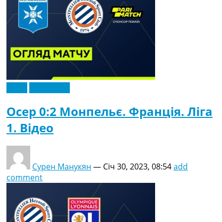
Відео
Ексклюзив
Осер 0:2 Монпельє. Франція. Ліга
1. Відео
Сурен Манукян
—
Січ 30, 2023, 08:54
add
comment