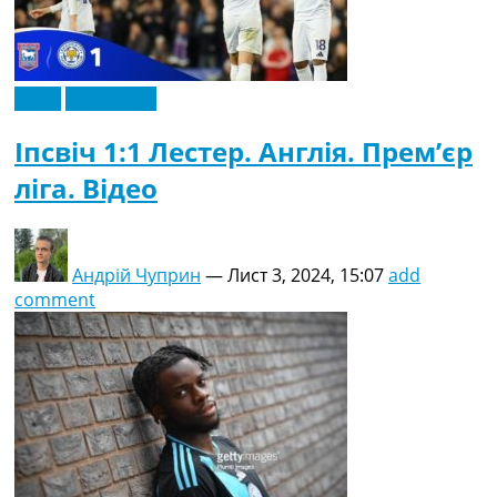
Відео
Ексклюзив
Іпсвіч 1:1 Лестер. Англія. Прем’єр
ліга. Відео
Андрій Чуприн
—
Лист 3, 2024, 15:07
add
comment