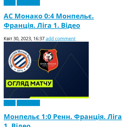
Відео
Ексклюзив
АС Монако 0:4 Монпельє.
Франція. Ліга 1. Відео
Квіт 30, 2023, 16:37
add comment
Відео
Ексклюзив
Монпельє 1:0 Ренн. Франція. Ліга
1. Відео