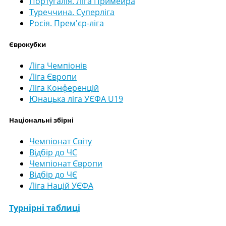
Португалія. Ліга Примейра
Туреччина. Суперліга
Росія. Прем'єр-ліга
Єврокубки
Ліга Чемпіонів
Ліга Європи
Ліга Конференцій
Юнацька ліга УЄФА U19
Національні збірні
Чемпіонат Світу
Відбір до ЧС
Чемпіонат Європи
Відбір до ЧЄ
Ліга Націй УЄФА
Турнірні таблиці