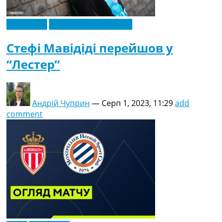
Ексклюзив
Футбольні трансфери
Стефі Мавідіді перейшов у
“Лестер”
Андрій Чуприн
—
Серп 1, 2023, 11:29
add
comment