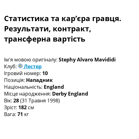
Колективний прогноз
Турніри
Статистика та кар’єра гравця.
Чемпіонат Світу
Україна. Прем’єр-Ліга
Результати, контракт,
Україна. Перша Ліга
трансферна вартість
Ліга Чемпіонів
Англія. Прем’єр-Ліга
Іспанія. Ла Ліга
Ім'я мовою оригіналу:
Stephy Alvaro Mavididi
Ще Турніри >>>
Клуб:
Лестер
Таблиці
Ігровий номер:
10
Чемпіонат Світу. Турнирні таблиці
Позиція:
Нападник
Таблиця УПЛ
Національність:
England
Перша Ліга
Місце народження:
Derby England
Таблиця АПЛ
Вік:
28
(31 Травня 1998)
Таблиця Ла Ліги
Зріст:
182
см
Таблиця Ліги Чемпіонів
Вага:
71
кг
Всі таблиці >>>
Рейтинги
Рейтинг країн УЄФА
Рейтинг клубів УЄФА