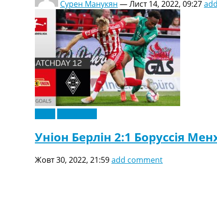
Сурен Манукян
—
Лист 14, 2022, 09:27
ad
Відео
Ексклюзив
Уніон Берлін 2:1 Боруссія Мен
Жовт 30, 2022, 21:59
add comment