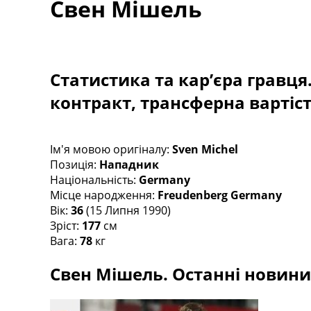
Свен Мішель
Турніри
Чемпіонат Світу
Україна. Прем’єр-Ліга
Україна. Перша Ліга
Статистика та кар’єра гравця
Ліга Чемпіонів
Англія. Прем’єр-Ліга
контракт, трансферна вартіс
Іспанія. Ла Ліга
Ще Турніри >>>
Таблиці
Ім'я мовою оригіналу:
Sven Michel
Чемпіонат Світу. Турнирні таблиці
Позиція:
Нападник
Таблиця УПЛ
Національність:
Germany
Перша Ліга
Місце народження:
Freudenberg Germany
Таблиця АПЛ
Вік:
36
(15 Липня 1990)
Таблиця Ла Ліги
Зріст:
177
см
Таблиця Ліги Чемпіонів
Вага:
78
кг
Всі таблиці >>>
Рейтинги
Свен Мішель. Останні новини,
Рейтинг країн УЄФА
Рейтинг клубів УЄФА
Рейтинг ФІФА