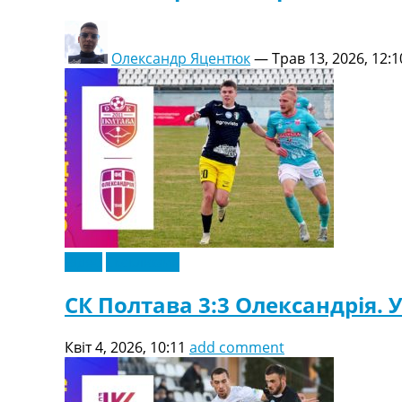
Олександр Яцентюк
—
Трав 13, 2026, 12:1
Відео
Ексклюзив
СК Полтава 3:3 Олександрія. У
Квіт 4, 2026, 10:11
add comment