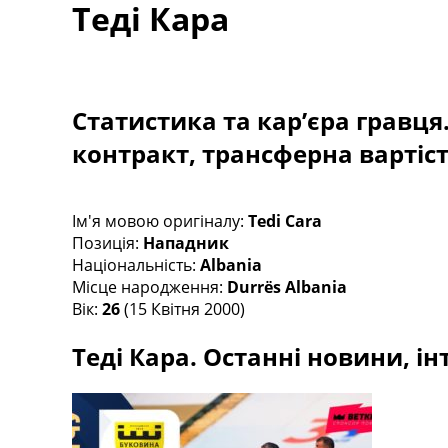
Теді Кара
Турніри
Чемпіонат Світу
Україна. Прем’єр-Ліга
Україна. Перша Ліга
Ліга Чемпіонів
Статистика та кар’єра гравця
Англія. Прем’єр-Ліга
контракт, трансферна вартіс
Іспанія. Ла Ліга
Ще Турніри >>>
Таблиці
Чемпіонат Світу. Турнирні таблиці
Ім'я мовою оригіналу:
Tedi Cara
Таблиця УПЛ
Позиція:
Нападник
Перша Ліга
Національність:
Albania
Таблиця АПЛ
Місце народження:
Durrës Albania
Таблиця Ла Ліги
Вік:
26
(15 Квітня 2000)
Таблиця Ліги Чемпіонів
Теді Кара. Останні новини, ін
Всі таблиці >>>
Рейтинги
Рейтинг країн УЄФА
Рейтинг клубів УЄФА
Рейтинг ФІФА