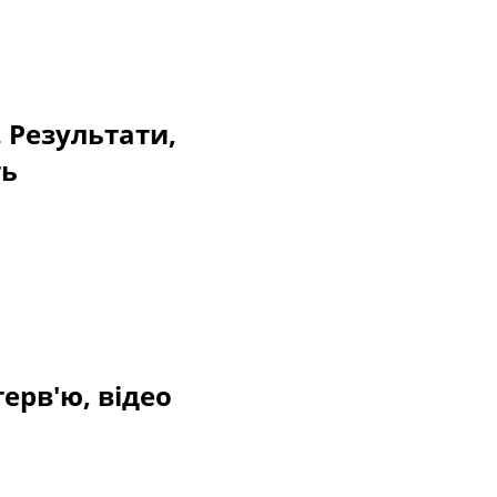
. Результати,
ть
терв'ю, відео