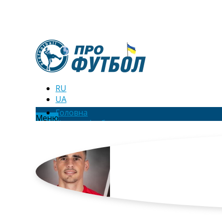
RU
UA
Головна
Меню
Новини футболу
Відео
Новини футболу України
Футбольні трансфери
Останні коментарі
Конкурс прогнозів
Логін
Рейтінги
Правила
Колективний прогноз