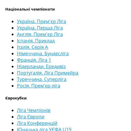
Національні чемпіонати
Україна. Прем'єр Ліга
Україна. Перша Ліга
Англія. Прем'єр Ліга
Іспанія. Приклад
Італія. Серія А
Німеччина. Бундесліга
Франція. Ліга 1
Нідерланди. Ередивіз
Португалія. Ліга Примейра
Туреччина. Суперліга
Росія. Прем'єр-ліга
Єврокубки
Ліга Чемпіонів
Ліга Європи
Ліга Конференцій
Юнацька ліга УЄФА U19