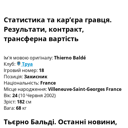
Рейтинг ФІФА
Телепрограма
Статистика та кар’єра гравця.
RU
UA
Результати, контракт,
трансферна вартість
Categories
Головна
Новини футболу
Ім'я мовою оригіналу:
Thierno Baldé
Відео
Клуб:
Труа
Новини футболу України
Ігровий номер:
18
Футбольні трансфери
Позиція:
Захисник
Останні коментарі
Національність:
France
Конкурс прогнозів
Місце народження:
Villeneuve-Saint-Georges France
Логін
Вік:
24
(10 Червня 2002)
Рейтінги
Зріст:
182
см
Правила
Вага:
68
кг
Колективний прогноз
Турніри
Тьєрно Бальді. Останні новини,
Чемпіонат Світу