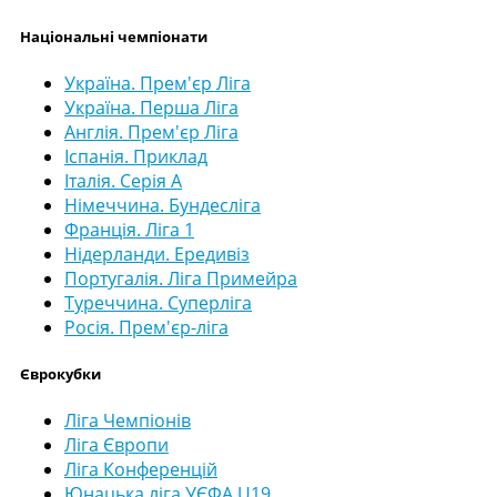
Національні чемпіонати
Україна. Прем'єр Ліга
Україна. Перша Ліга
Англія. Прем'єр Ліга
Іспанія. Приклад
Італія. Серія А
Німеччина. Бундесліга
Франція. Ліга 1
Нідерланди. Ередивіз
Португалія. Ліга Примейра
Туреччина. Суперліга
Росія. Прем'єр-ліга
Єврокубки
Ліга Чемпіонів
Ліга Європи
Ліга Конференцій
Юнацька ліга УЄФА U19