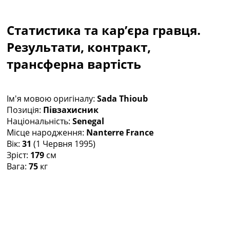
Колективний прогноз
Турніри
Статистика та кар’єра гравця.
Чемпіонат Світу
Україна. Прем’єр-Ліга
Результати, контракт,
Україна. Перша Ліга
трансферна вартість
Ліга Чемпіонів
Англія. Прем’єр-Ліга
Іспанія. Ла Ліга
Ім'я мовою оригіналу:
Sada Thioub
Ще Турніри >>>
Позиція:
Півзахисник
Таблиці
Національність:
Senegal
Чемпіонат Світу. Турнирні таблиці
Місце народження:
Nanterre France
Таблиця УПЛ
Вік:
31
(1 Червня 1995)
Перша Ліга
Зріст:
179
см
Таблиця АПЛ
Вага:
75
кг
Таблиця Ла Ліги
Таблиця Ліги Чемпіонів
Всі таблиці >>>
Рейтинги
Рейтинг країн УЄФА
Рейтинг клубів УЄФА