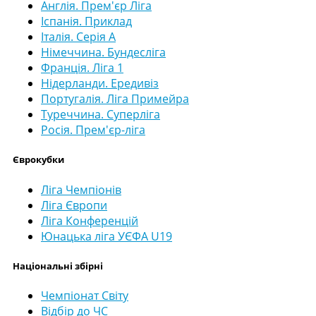
Англія. Прем'єр Ліга
Іспанія. Приклад
Італія. Серія А
Німеччина. Бундесліга
Франція. Ліга 1
Нідерланди. Ередивіз
Португалія. Ліга Примейра
Туреччина. Суперліга
Росія. Прем'єр-ліга
Єврокубки
Ліга Чемпіонів
Ліга Європи
Ліга Конференцій
Юнацька ліга УЄФА U19
Національні збірні
Чемпіонат Світу
Відбір до ЧС