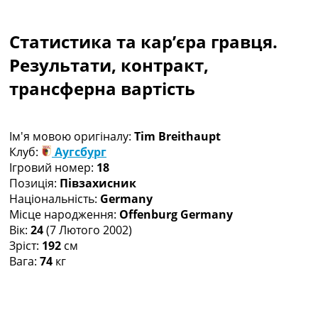
Колективний прогноз
Турніри
Статистика та кар’єра гравця.
Чемпіонат Світу
Україна. Прем’єр-Ліга
Результати, контракт,
Україна. Перша Ліга
трансферна вартість
Ліга Чемпіонів
Англія. Прем’єр-Ліга
Іспанія. Ла Ліга
Ім'я мовою оригіналу:
Tim Breithaupt
Ще Турніри >>>
Клуб:
Аугсбург
Таблиці
Ігровий номер:
18
Чемпіонат Світу. Турнирні таблиці
Позиція:
Півзахисник
Таблиця УПЛ
Національність:
Germany
Перша Ліга
Місце народження:
Offenburg Germany
Таблиця АПЛ
Вік:
24
(7 Лютого 2002)
Таблиця Ла Ліги
Зріст:
192
см
Таблиця Ліги Чемпіонів
Вага:
74
кг
Всі таблиці >>>
Рейтинги
Рейтинг країн УЄФА
Рейтинг клубів УЄФА