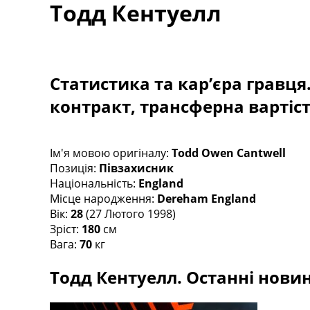
Тодд Кентуелл
Турніри
Чемпіонат Світу
Україна. Прем’єр-Ліга
Україна. Перша Ліга
Ліга Чемпіонів
Статистика та кар’єра гравця
Англія. Прем’єр-Ліга
контракт, трансферна вартіс
Іспанія. Ла Ліга
Ще Турніри >>>
Таблиці
Чемпіонат Світу. Турнирні таблиці
Ім'я мовою оригіналу:
Todd Owen Cantwell
Таблиця УПЛ
Позиція:
Півзахисник
Перша Ліга
Національність:
England
Таблиця АПЛ
Місце народження:
Dereham England
Таблиця Ла Ліги
Вік:
28
(27 Лютого 1998)
Таблиця Ліги Чемпіонів
Зріст:
180
см
Всі таблиці >>>
Вага:
70
кг
Рейтинги
Тодд Кентуелл. Останні новин
Рейтинг країн УЄФА
Рейтинг клубів УЄФА
Рейтинг ФІФА