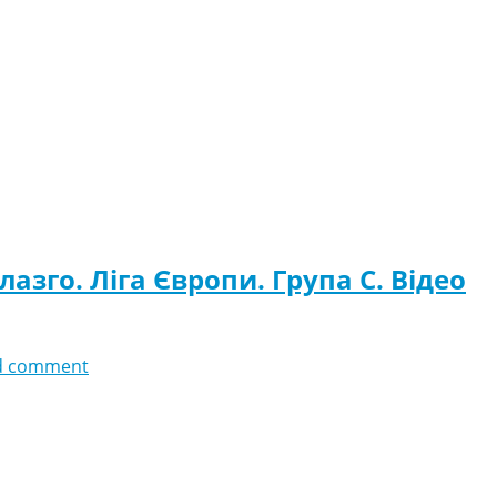
азго. Ліга Європи. Група C. Відео
d comment