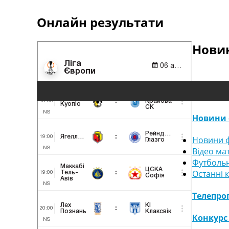
Онлайн результати
Новин
Новини 
Новини ф
Відео ма
Футбольн
Останні 
Телепро
Конкурс