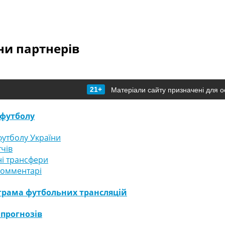
и партнерів
21+
Матеріали сайту призначені для о
футболу
утболу України
тчів
і трансфери
комментарі
грама футбольних трансляцій
 прогнозів