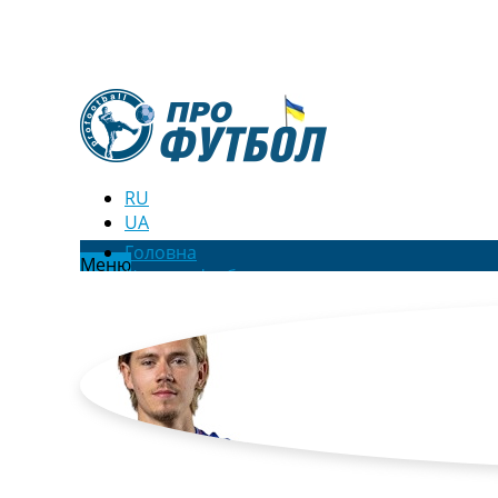
RU
UA
Головна
Меню
Новини футболу
Відео
Новини футболу України
Футбольні трансфери
Останні коментарі
Конкурс прогнозів
Логін
Рейтінги
Правила
Колективний прогноз