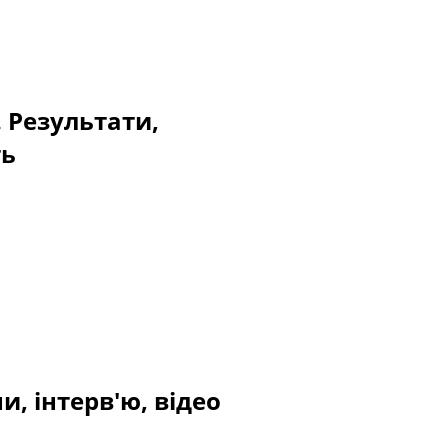
. Результати,
ть
и, інтерв'ю, відео