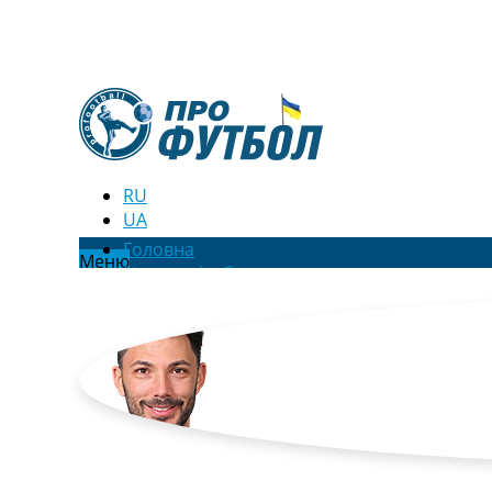
RU
UA
Головна
Меню
Новини футболу
Відео
Новини футболу України
Футбольні трансфери
Останні коментарі
Конкурс прогнозів
Логін
Рейтінги
Правила
Колективний прогноз