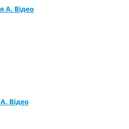
ія A. Відео
 A. Відео