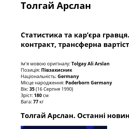
Толгай Арслан
Турніри
Чемпіонат Світу
Україна. Прем’єр-Ліга
Україна. Перша Ліга
Ліга Чемпіонів
Статистика та кар’єра гравця
Англія. Прем’єр-Ліга
контракт, трансферна вартіс
Іспанія. Ла Ліга
Ще Турніри >>>
Таблиці
Чемпіонат Світу. Турнирні таблиці
Ім'я мовою оригіналу:
Tolgay Ali Arslan
Таблиця УПЛ
Позиція:
Півзахисник
Перша Ліга
Національність:
Germany
Таблиця АПЛ
Місце народження:
Paderborn Germany
Таблиця Ла Ліги
Вік:
35
(16 Серпня 1990)
Таблиця Ліги Чемпіонів
Зріст:
180
см
Всі таблиці >>>
Вага:
77
кг
Рейтинги
Толгай Арслан. Останні новини
Рейтинг країн УЄФА
Рейтинг клубів УЄФА
Рейтинг ФІФА