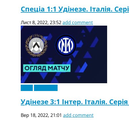
Спеціа 1:1 Удінезе. Італія. Сер
Лист 8, 2022, 23:52
add comment
Відео
Ексклюзив
Удінезе 3:1 Інтер. Італія. Серія
Вер 18, 2022, 21:01
add comment